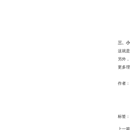
三、小
这就是
另外，
更多理
作者：
标签：
上一篇