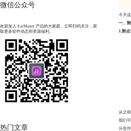
微信公众号
今天这
一、附
欢迎加入 EarMaster 产品的大家庭，立即扫码关注，获
1.附
取更多软件动态和资源福利。
从之前
我们可
热门文章
分音符