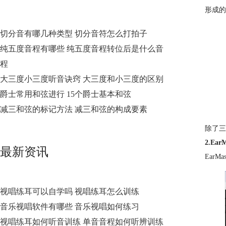
形成的
切分音有哪几种类型 切分音符怎么打拍子
纯五度音程有哪些 纯五度音程转位后是什么音
程
大三度小三度听音诀窍 大三度和小三度的区别
爵士常用和弦进行 15个爵士基本和弦
减三和弦的标记方法 减三和弦的构成要素
除了三
2.Ear
最新资讯
Ear
视唱练耳可以自学吗 视唱练耳怎么训练
音乐视唱软件有哪些 音乐视唱如何练习
视唱练耳如何听音训练 单音音程如何听辨训练