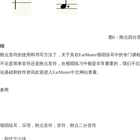
图6：附点四分
结
附点音符的使用和书写方法了，关于其在EarMaster
视唱练耳
中的专门课
不论是简单音符还是附点音符，在视唱练习中都是非常重要的，我们不仅
论基础和软件资讯欢迎进入
EarMaster中文网站
查看。
参商
视唱练耳
，
乐理
，
附点音符
，
音符
，
附点二分音符
：
和弦怎么练