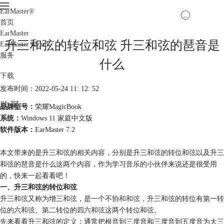
EarMaster
®
首页
EarMaster
升三和弦的转位和弦 升三和弦的琶音是
EarMaster Cloud
服务
什么
下载
发布时间：2022-05-24 11: 12: 52
购买
品牌型号：
荣耀MagicBook
系统：
Windows 11 家庭中文版
软件版本：
EarMaster 7.2
本文带来的是升三和弦的相关内容，分别是升三和弦的转位和弦以及升三
和弦的琶音是什么这两个内容，作为学习音乐的小伙伴来说还是很受用
的，快来一起看看吧！
一、升三和弦的转位和弦
升三和弦又称为增三和弦，是一个
不协和和弦
，升三和弦的转位有第一转
位的六和弦、第二转位的四六和弦这两个转位和弦。
先来看看升三和弦的定义：通常把根音到三度音和三度音到五度音为大三