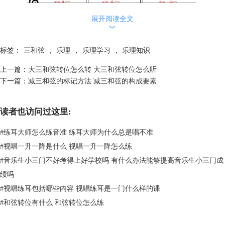
展开阅读全文
︾
图三：第二转位
更多和弦转位内容，可以到
视唱练耳
大师EarMaster中进行学习，通过人
标签：
三和弦
，
乐理
，
乐理学习
，
乐理知识
机交互的方式，增强学习效率，提高学习质量。
上一篇：
大三和弦转位怎么转 大三和弦转位怎么听
下一篇：
减三和弦的标记方法 减三和弦的构成要素
读者也访问过这里:
#
练耳大师怎么练音准 练耳大师为什么总是唱不准
#
视唱一升一降是什么 视唱一升一降怎么练
#
音乐生小三门不好考得上好学校吗 有什么办法能够提高音乐生小三门成
绩吗
#
视唱练耳包括哪些内容 视唱练耳是一门什么样的课
#
和弦转位有什么 和弦转位怎么练
图四：EarMaster软件
二、升三和弦琶音是什么