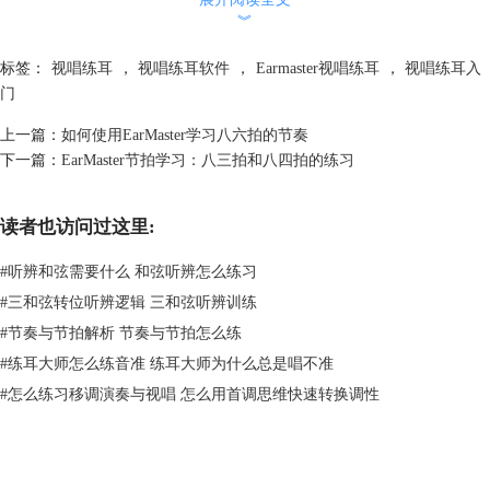
︾
标签：
视唱练耳
，
视唱练耳软件
，
Earmaster视唱练耳
，
视唱练耳入
图2：填写注册信息
门
上一篇：
如何使用EarMaster学习八六拍的节奏
下一篇：
EarMaster节拍学习：八三拍和八四拍的练习
读者也访问过这里:
#
听辨和弦需要什么 和弦听辨怎么练习
#
三和弦转位听辨逻辑 三和弦听辨训练
#
节奏与节拍解析 节奏与节拍怎么练
#
练耳大师怎么练音准 练耳大师为什么总是唱不准
2.若您有学校账户
。
#
怎么练习移调演奏与视唱 怎么用首调思维快速转换调性
第一步：点击
https://cloud.earmaster.com
链接来到EarMaster Cloud 登录
界面。输入学校账户与密码，点击“以学校管理员身份登录”