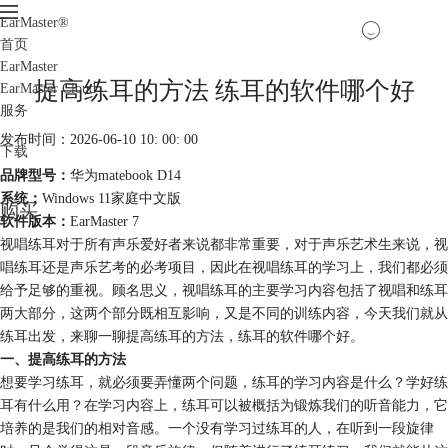
EarMaster
®
首页
EarMaster
提高练耳的方法 练耳的软件哪个好
EarMaster Cloud
服务
发布时间：2026-06-10 10: 00: 00
下载
品牌型号：
华为matebook D14
系统：
Windows 11家庭中文版
购买
软件版本：
EarMaster 7
视唱练耳对于所有声乐爱好者来说都非常重要，对于声乐艺术生来说，视
唱练耳还是声乐艺考的必考项目，因此在视唱练耳的学习上，我们都必须
给予足够的重视。顾名思义，视唱练耳的主要学习内容包括了视唱和练耳
两大部分，这两个部分既相互影响，又是不同的训练内容，今天我们就从
练耳出发，来聊一聊提高练耳的方法，练耳的软件哪个好。
一、提高练耳的方法
想要学习练耳，就必须要弄懂两个问题，练耳的学习内容是什么？学好练
耳有什么用？在学习内容上，练耳可以被概括为锻炼我们的听音能力，它
培养的是我们的相对音感。一个没有学习过练耳的人，在听到一段旋律