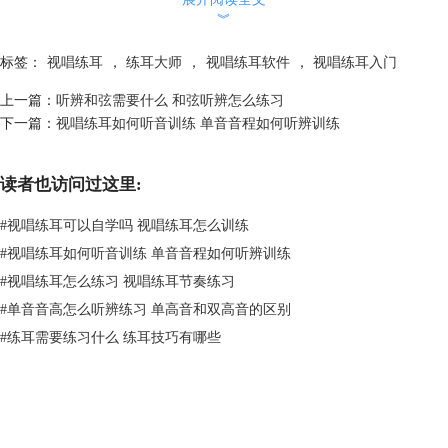
︾
标签：
视唱练耳
，
练耳大师
，
视唱练耳软件
，
视唱练耳入门
上一篇：
听辨和弦需要什么 和弦听辨怎么练习
下一篇：
视唱练耳如何听音训练 单音音程如何听辨训练
读者也访问过这里:
#
视唱练耳可以自学吗 视唱练耳怎么训练
#
视唱练耳如何听音训练 单音音程如何听辨训练
#
视唱练耳怎么练习 视唱练耳节奏练习
#
单音音高怎么听辨练习 单高音和双高音的区别
#
练耳需要练习什么 练耳技巧有哪些
图一：音程一览表