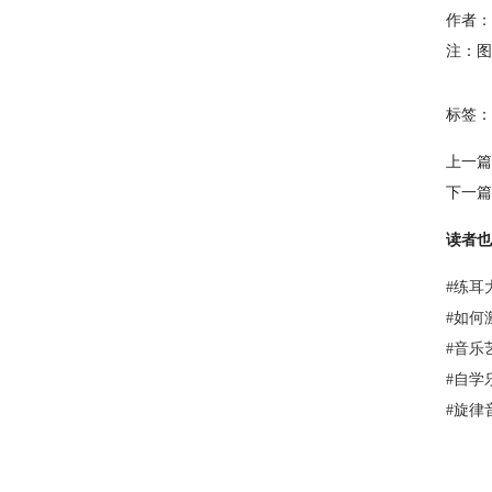
作者：
注：图
标签：
上一篇
下一篇
读者也
#
练耳
#
如何激活
#
音乐
#
自学
#
旋律