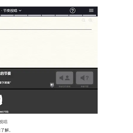
视唱
站了解。