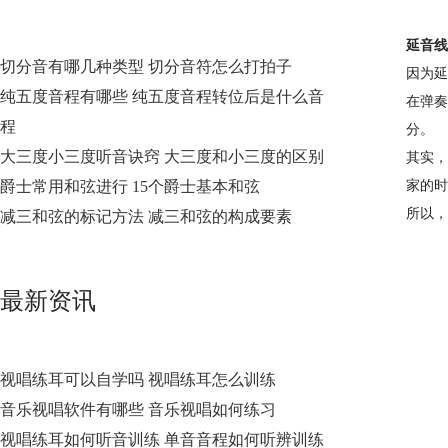
延音线
切分音有哪几种类型 切分音符怎么打拍子
因为延
纯五度音程有哪些 纯五度音程转位后是什么音
在弹奏
程
分。
大三度小三度听音诀窍 大三度和小三度的区别
其实，
爵士常用和弦进行 15个爵士基本和弦
家的时
所以，
减三和弦的标记方法 减三和弦的构成要素
最新资讯
视唱练耳可以自学吗 视唱练耳怎么训练
音乐视唱软件有哪些 音乐视唱如何练习
视唱练耳如何听音训练 单音音程如何听辨训练