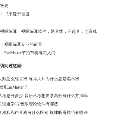
筱曼
1、2来源于百度
视唱练耳
，
视唱练耳软件
，
延音线
，
三连音
，
连音线
：
视唱练耳专业的前景
：
EarMaster节拍节奏练习入门
访问过这里:
大师怎么练音准 练耳大师为什么总是唱不准
EarMaster 7
艺考总分多少 音乐艺考想要拿高分有什么方法吗
乐理难学吗 音乐理论软件有哪些
音程和和声音程有什么区别 旋律听辨技巧有哪些