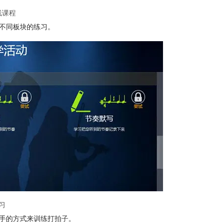
线课程
有不同板块的练习。
习
拍手的方式来训练打
拍子
。