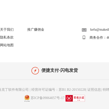
About
广告联盟
联系客服
关于我们
推广赚佣金
kefu@maked
隐私条款
商务合作：400-
网站地图
便捷支付·闪电发货
马克丁软件有限公司
|
经营许可证编号：苏B1.B2-20150228
|
证照信息
|
特
苏ICP备09064057号-17