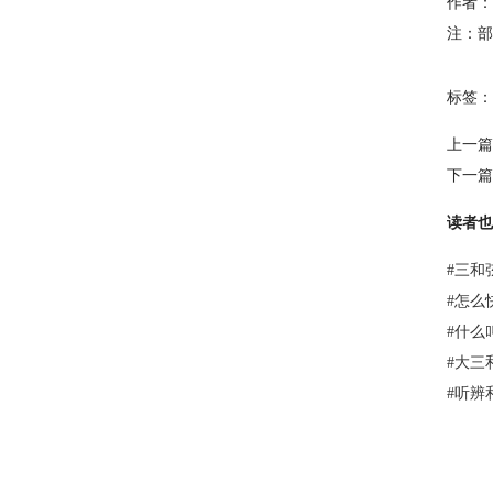
作者：
注：部
标签：
上一篇
下一篇
读者也
#
三和
#
怎么
#
什么
#
大三
#
听辨