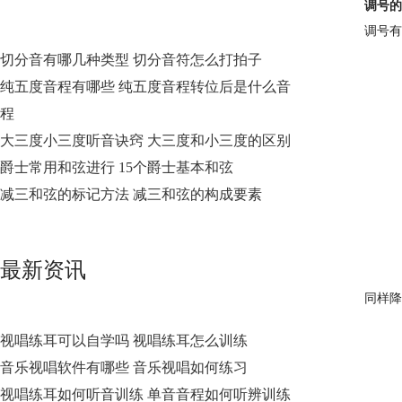
调号的
调号有
切分音有哪几种类型 切分音符怎么打拍子
纯五度音程有哪些 纯五度音程转位后是什么音
程
大三度小三度听音诀窍 大三度和小三度的区别
爵士常用和弦进行 15个爵士基本和弦
减三和弦的标记方法 减三和弦的构成要素
最新资讯
同样降
视唱练耳可以自学吗 视唱练耳怎么训练
音乐视唱软件有哪些 音乐视唱如何练习
视唱练耳如何听音训练 单音音程如何听辨训练