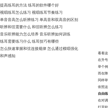
提高练耳的方法 练耳的软件哪个好
视唱练耳怎么练习 视唱练耳节奏练习
单音音高怎么听辨练习 单高音和双高音的区别
听辨和弦需要什么 和弦听辨怎么练习
音乐听辨能力怎么培养 音乐听辨如何训练
练耳需要练习什么 练耳技巧有哪些
怎么快速掌握和弦连接规律 怎么通过模唱强化
看着这
和声感知
在升号
举个例
而在降
同样举
依照这
自由练
在对调
打开软