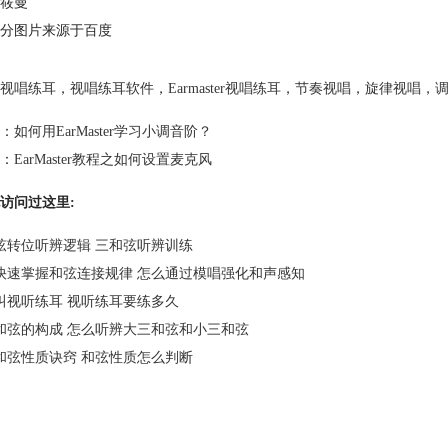
筱曼
分图片来源于百度
视唱练耳
，
视唱练耳软件
，
Earmaster视唱练耳
，
节奏视唱
，
旋律视唱
，
：
如何用EarMaster学习小调音阶？
：
EarMaster教程之如何设置麦克风
访问过这里:
弦转位听辨逻辑 三和弦听辨训练
快速掌握和弦连接规律 怎么通过模唱强化和声感知
叫视听练耳 视听练耳要练多久
和弦的构成 怎么听辨大三和弦和小三和弦
和弦性质诀窍 和弦性质怎么判断