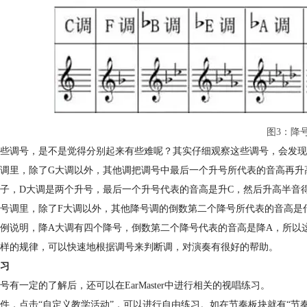
图3：降
些调号，是不是觉得分别起来有些难呢？其实仔细观察这些调号，会发现
调里，除了G大调以外，其他调把调号中最后一个升号所代表的音高再升
子，D大调是两个升号，最后一个升号代表的音高是升C，然后升高半音
号调里，除了F大调以外，其他降号调的倒数第二个降号所代表的音高是
例说明，降A大调有四个降号，倒数第二个降号代表的音高是降A，所以
样的规律，可以快速地根据调号来判断调，对演奏有很好的帮助。
习
号有一定的了解后，还可以在EarMaster中进行相关的视唱练习。
件，点击“自定义教学活动”，可以进行自由练习。如在节奏板块就有“节