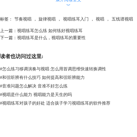
︾
图一：
EarMaster主页面
能够自主调整题目的难度程度（如图二），无论你是不是刚接触音乐的小
标签：
节奏视唱
，
旋律视唱
，
视唱练耳入门
，
视唱
，
五线谱视唱
萌新，还是拥有诸多专业知识的专业音乐人，都可以通过这个软件，来增
上一篇：
视唱练耳怎么练 如何练好视唱练耳
强自身的听音视唱能力。
下一篇：
视唱练耳是什么，视唱练耳的重要性
读者也访问过这里:
#
怎么练习移调演奏与视唱 怎么用首调思维快速转换调性
#
和弦听辨有什么技巧 如何提高和弦听辨能力
#
音准问题怎么解决 音准不好怎么练
#
视唱是什么能力 视唱能力是天生的吗
#
视唱练耳对孩子的好处 适合孩子学习视唱练耳的软件推荐
图二：节奏视唱功能的设置