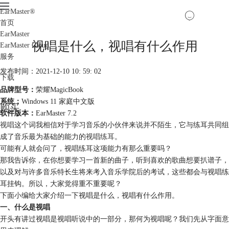
EarMaster
®
首页
EarMaster
视唱是什么，视唱有什么作用
EarMaster Cloud
服务
发布时间：2021-12-10 10: 59: 02
下载
品牌型号：
荣耀MagicBook
系统：
Windows 11 家庭中文版
购买
软件版本：
EarMaster 7.2
视唱
这个词我相信对于学习音乐的小伙伴来说并不陌生，它与练耳共同组
成了音乐最为基础的能力的
视唱练耳
。
可能有人就会问了，视唱练耳这项能力有那么重要吗？
那我告诉你，在你想要学习一首新的曲子，听到喜欢的歌曲想要扒谱子，
以及对与许多音乐特长生将来考入音乐学院后的考试，这些都会与视唱练
耳挂钩。所以，大家觉得重不重要呢？
下面小编给大家介绍一下视唱是什么，视唱有什么作用。
一、什么是视唱
开头有讲过视唱是视唱听说中的一部分，那何为视唱呢？我们先从字面意