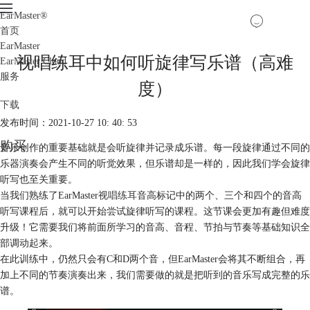
EarMaster
®
首页
EarMaster
视唱练耳中如何听旋律写乐谱（高难
EarMaster Cloud
服务
度）
下载
发布时间：2021-10-27 10: 40: 53
购买
音乐创作的重要基础就是会听旋律并记录成乐谱。每一段旋律通过不同的
乐器演奏会产生不同的听觉效果，但乐谱却是一样的，因此我们学会旋律
听写也至关重要。
当我们熟练了EarMaster
视唱练耳
音高标记中的两个、三个和四个的音高
听写课程后，就可以开始尝试旋律听写的课程。这节课会更加有趣但难度
升级！它需要我们将前面所学习的音高、音程、节拍与节奏等基础知识全
部调动起来。
在此训练中，仍然只会有C和D两个音，但EarMaster会将其不断组合，再
加上不同的节奏演奏出来，我们需要做的就是把听到的音乐写成完整的乐
谱。