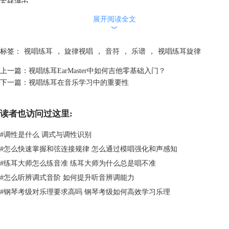
五线谱中。
展开阅读全文
︾
标签：
视唱练耳
，
旋律视唱
，
音符
，
乐谱
，
视唱练耳旋律
上一篇：
视唱练耳EarMaster中如何吉他零基础入门？
下一篇：
视唱练耳在音乐学习中的重要性
图片2：输入音符
在旋律播放之前，会有节拍器打节奏，我们要根据节拍器的节奏判断后续
的旋律中是否有停顿，从而确定休止符的位置。
读者也访问过这里:
如图3所示，此段旋律第二拍为空拍，我们要在五线谱中输入一个休止
符，我们点击右下方的第四个
休止符
选项后，在其前面选择需要的休止
#
调性是什么 调式与调性识别
符，再任意点击一个钢琴按键即可输入。
#
怎么快速掌握和弦连接规律 怎么通过模唱强化和声感知
#
练耳大师怎么练音准 练耳大师为什么总是唱不准
#
怎么听辨调式音阶 如何提升听音辨调能力
#
钢琴考级对乐理要求高吗 钢琴考级如何高效学习乐理