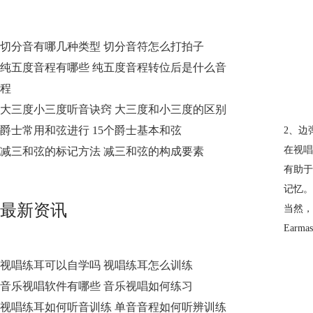
切分音有哪几种类型 切分音符怎么打拍子
纯五度音程有哪些 纯五度音程转位后是什么音
程
大三度小三度听音诀窍 大三度和小三度的区别
爵士常用和弦进行 15个爵士基本和弦
2、边
在
视唱
减三和弦的标记方法 减三和弦的构成要素
有助于
记忆。
最新资讯
当然，
Ear
视唱练耳可以自学吗 视唱练耳怎么训练
音乐视唱软件有哪些 音乐视唱如何练习
视唱练耳如何听音训练 单音音程如何听辨训练