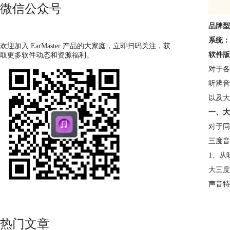
微信公众号
品牌型号
系统：W
欢迎加入 EarMaster 产品的大家庭，立即扫码关注，获
软件版本：
取更多软件动态和资源福利。
对于各
听辨音
以及大
一、大
对于同
三度音
1、从
大三度
声音特
热门文章