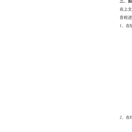
三、如
在上文
音程进
1、在
2、在E