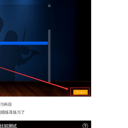
习科目
视唱练耳练习了