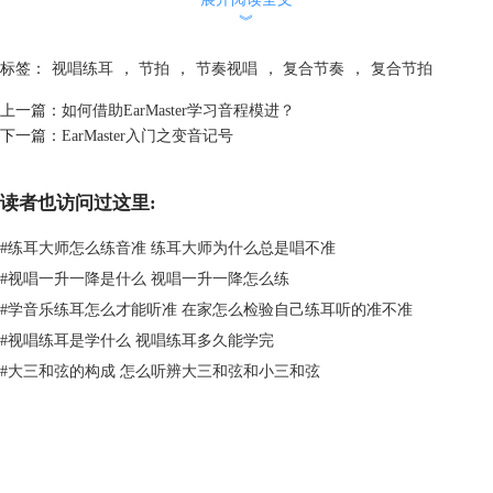
︾
二、简单细分节奏
简单细分节拍是在简单节拍的基础上对其进行细分，较为基础的是八分音
标签：
视唱练耳
，
节拍
，
节奏视唱
，
复合节奏
，
复合节拍
符。
上一篇：
如何借助EarMaster学习音程模进？
下一篇：
EarMaster入门之变音记号
读者也访问过这里:
图3：八分音符
#
练耳大师怎么练音准 练耳大师为什么总是唱不准
八分音符的时值是四分音符的一半，在四四拍小节中出现八个八分音符，
就是经典的简单细分音符，如上图所示。
#
视唱一升一降是什么 视唱一升一降怎么练
要注意的是，这里节拍本身并无显著变化，变了的只是小节中的音符元
#
学音乐练耳怎么才能听准 在家怎么检验自己练耳听的准不准
素，而使用的拍号仍然是四四拍或四三拍，仍以四分音符为一拍。
#
视唱练耳是学什么 视唱练耳多久能学完
三、复合节拍
#
大三和弦的构成 怎么听辨大三和弦和小三和弦
到了第二十章的复合节拍，节奏就变得复杂了。