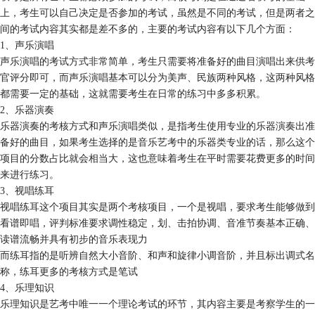
上，考生可以自己决定是否参加的考试，虽然是不同的考试，但是两者之
间的考试内容其实都是差不多的，主要的考试内容有以下几个方面：
1、声乐演唱
声乐演唱的考试方式非常简单，考生只需要将准备好的曲目演唱出来供考
官评分即可，而声乐演唱基本可以分为美声、民族两种风格，这两种风格
都需要一定的基础，这就需要考生在日常的练习中多多积累。
2、乐器演奏
乐器演奏的考核方式和声乐演唱类似，是指考生使用专业的乐器演奏出准
备好的曲目，如果考生选择的是音乐艺考中的乐器类专业的话，那么这个
项目的分数占比就会相当大，这也意味着考生在平时需要花费更多的时间
来进行练习。
3、视唱练耳
视唱练耳这个项目其实是两个考核项目，一个是视唱，要求考生能够做到
看谱即唱，评判标准要求调性稳定，划、击拍协调、音准节奏基本正确、
读谱流畅并具有初步的音乐表现力
而练耳指的是听辨自然大小音阶、和声和旋律小调音阶，并且标出调式名
称，练耳更多的考核方式是笔试
4、乐理知识
乐理知识是艺考中唯一一个理论考试的环节，其内容主要是考察学生的一