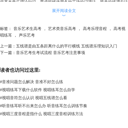
些基本音乐理论知识，要求能够使用各种正确的记谱法、简单的移调方法
以及掌握常用音乐记号、术语等等
展开阅读全文
5、素质面试
︾
素质面试指的是除了专业知识之外，考官对考生的身体条件、形象气质等
方面做出评价，这一部分的内容相对来说比较简单，考生只需要在考试时
标签：
音乐艺术生高考
，
艺术类音乐高考
，
高考乐理音程
，
高考视
保持形象气质端庄大体即可。
唱练耳
，
声乐艺考
值得注意的是，在这些考试内容中，除了素质面试相对而言不需要进行太
上一篇：
五线谱是由五条距离什么的平行横线 五线谱乐理知识入门
多准备之外，其他的项目都需要考生平时的练习和积累，而Earmaster这
下一篇：
音乐艺考生考试流程 音乐艺考注意事项
款软件就能够帮助各位艺考生进行演唱练习。
读者也访问过这里:
#
音准问题怎么解决 音准不好怎么练
#
视唱练耳下载什么软件 视唱练耳怎么自学
#
视唱音符怎么认识 视唱五线谱怎么看
#
听音练耳听不出来怎么办 听音练耳怎么训练节奏
#
视唱三度音程是指什么 视唱三度音程训练方法
图一：Earmaster软件主界面