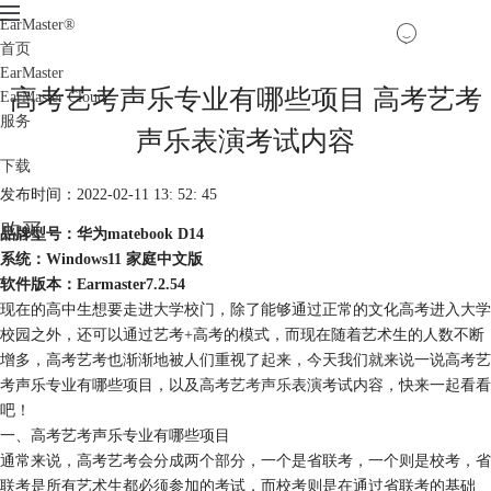
EarMaster
®
首页
EarMaster
高考艺考声乐专业有哪些项目 高考艺考
EarMaster Cloud
服务
声乐表演考试内容
下载
发布时间：2022-02-11 13: 52: 45
购买
品牌型号：华为matebook D14
系统：Windows11 家庭中文版
软件版本：Earmaster7.2.54
现在的高中生想要走进大学校门，除了能够通过正常的文化高考进入大学
校园之外，还可以通过艺考+高考的模式，而现在随着艺术生的人数不断
增多，高考艺考也渐渐地被人们重视了起来，今天我们就来说一说高考艺
考声乐专业有哪些项目，以及高考
艺考声乐
表演考试内容，快来一起看看
吧！
一、高考艺考声乐专业有哪些项目
通常来说，高考艺考会分成两个部分，一个是省联考，一个则是校考，省
联考是所有艺术生都必须参加的考试，而校考则是在通过省联考的基础