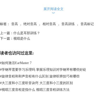
展开阅读全文
︾
标签：
音高
，
绝对音高
，
相对音高
，
音高训练
，
音高标记
上一篇：
什么是耳部训练？
下一篇：
视唱是什么
读者也访问过这里:
#
如何激活EarMaster 7
那么如何锻炼呢，我们可以选择使用EarMaster将音乐转换成不同的键。
#
学钢琴需要学习乐理吗 掌握乐理知识对学钢琴有哪些好处
来练习我们的相对音高，来奠定我们的基础技能，来实现我们的音乐梦
#
旋律音程和和声音程有什么区别 旋律听辨技巧有哪些
想。
#
大三度和小三度听音诀窍 大三度和小三度的区别
视唱练耳
EarMaster拥有多种课程和活动，广为音乐学子使用，你还在等
#
视唱三度音程是指什么 视唱三度音程训练方法
什么，快去下载
EarMaster
练习吧。