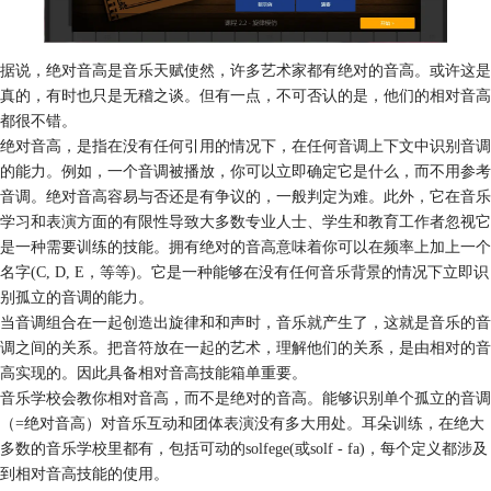
据说，绝对音高是音乐天赋使然，许多艺术家都有绝对的音高。或许这是
真的，有时也只是无稽之谈。但有一点，不可否认的是，他们的相对音高
都很不错。
绝对音高，是指在没有任何引用的情况下，在任何音调上下文中识别音调
的能力。例如，一个音调被播放，你可以立即确定它是什么，而不用参考
音调。绝对音高容易与否还是有争议的，一般判定为难。此外，它在音乐
学习和表演方面的有限性导致大多数专业人士、学生和教育工作者忽视它
是一种需要训练的技能。拥有绝对的音高意味着你可以在频率上加上一个
名字(C, D, E，等等)。它是一种能够在没有任何音乐背景的情况下立即识
别孤立的音调的能力。
当音调组合在一起创造出旋律和和声时，音乐就产生了，这就是音乐的音
调之间的关系。把音符放在一起的艺术，理解他们的关系，是由相对的音
高实现的。因此具备相对音高技能箱单重要。
音乐学校会教你相对音高，而不是绝对的音高。能够识别单个孤立的音调
（=绝对音高）对音乐互动和团体表演没有多大用处。耳朵训练，在绝大
多数的音乐学校里都有，包括可动的solfege(或solf - fa)，每个定义都涉及
到相对音高技能的使用。