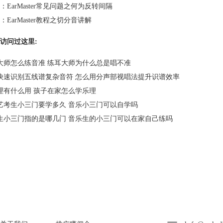
：
EarMaster常见问题之何为反转间隔
：
EarMaster教程之切分音讲解
访问过这里:
大师怎么练音准 练耳大师为什么总是唱不准
快速识别五线谱复杂音符 怎么用分声部视唱法提升识谱效率
理有什么用 孩子在家怎么学乐理
艺考生小三门要学多久 音乐小三门可以自学吗
生小三门指的是哪几门 音乐生的小三门可以在家自己练吗
About
广告联盟
联系客服