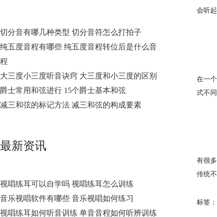
会听起
切分音有哪几种类型 切分音符怎么打拍子
纯五度音程有哪些 纯五度音程转位后是什么音
程
大三度小三度听音诀窍 大三度和小三度的区别
在一个
爵士常用和弦进行 15个爵士基本和弦
式不同
减三和弦的标记方法 减三和弦的构成要素
最新资讯
有很多
传统不
视唱练耳可以自学吗 视唱练耳怎么训练
音乐视唱软件有哪些 音乐视唱如何练习
标签：
视唱练耳如何听音训练 单音音程如何听辨训练