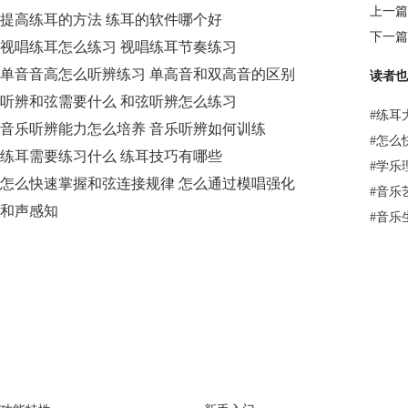
上一篇
提高练耳的方法 练耳的软件哪个好
下一篇
视唱练耳怎么练习 视唱练耳节奏练习
单音音高怎么听辨练习 单高音和双高音的区别
读者也
听辨和弦需要什么 和弦听辨怎么练习
#
练耳
音乐听辨能力怎么培养 音乐听辨如何训练
#
怎么
练耳需要练习什么 练耳技巧有哪些
#
学乐
怎么快速掌握和弦连接规律 怎么通过模唱强化
#
音乐
和声感知
#
音乐
EarMaster
Support