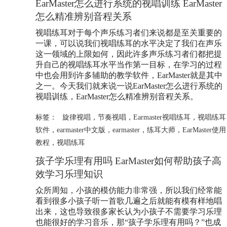
EarMaster怎么进行系统的视唱训练 EarMaster
怎么精准辨别音程关系
视唱练耳对于每个声乐练习者们来说都是至关重要的
一课，可以说我们视唱练耳的水平决定了我们在声乐
这一领域的上限如何，因此许多声乐练习者们都把提
升自己的视唱练耳水平当作第一目标，在学习的过程
中也会用到许多辅助的教学软件，EarMaster就是其中
之一。今天我们就来说一说EarMaster怎么进行系统的
视唱训练，EarMaster怎么精准辨别音程关系。
标签：
旋律视唱
，
节奏视唱
，
Earmaster视唱练耳
，
视唱练耳
软件
，
earmaster中文版
，
earmaster
，
练耳大师
，
EarMaster使用
教程
，
视唱练耳
孩子学乐理有用吗 EarMaster如何帮助孩子高
效学习乐理知识
众所周知，小孩的模仿能力非常强，所以我们经常能
看到很多小孩子听一首歌几遍之后就能有模有样地唱
出来，这也导致很多家长认为小孩子不需要学习乐理
也能很好的学习音乐，那“孩子学乐理有用吗？”也成