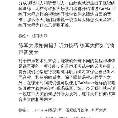
分成视唱能力和听音能力，由此也就衍生出了视唱练
耳训练，现在有许多声乐学习者都开始通过EarMaster
练耳大师
这样的视唱练耳教学软件来锻炼自己的音
准，那么今天我们就来说一说
练耳大师
怎么练音准，
练耳大师
为什么总是唱不准。
标签：
练耳大师
练耳大师
如何提升听力技巧
练耳大师
如何将
声音变大
对于声乐艺术生来说，能准确分辨不同的音程和和弦
是很重要的一项技能，它是声乐考试中的必考科目，
需要我们经常进行视唱练耳听力练习来保证自己对不
同音程、和弦的敏感度。除了跟随课程老师学习之
外，在课余时间我们也可以使用EarMaster这样的视唱
练耳教学软件来进行视唱练耳训练。今天我们就来说
一说
练耳大师
如何提升听力技巧，
练耳大师
如何将声
音变大的相关内容。
标签：
Earmaster视唱练耳
，
视唱练耳软件
，
练耳大师