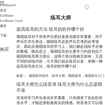
EarMaster
®
首页
EarMaster
练耳大师
EarMaster Cloud
服务
提高练耳的方法 练耳的软件哪个好
下载
视唱练耳对于所有声乐爱好者来说都非常重要，对于
声乐艺术生来说，视唱练耳还是声乐艺考的必考项
目，因此在视唱练耳的学习上，我们都必须给予足够
购买
的重视。顾名思义，视唱练耳的主要学习内容包括了
视唱和练耳两大部分，这两个部分既相互影响，又是
不同的训练内容，今天我们就从练耳出发，来聊一聊
提高练耳的方法，练耳的软件哪个好。
标签：
视唱练耳软件
，
练耳大师
，
视唱练耳
，
视唱练耳入门
练耳大师
怎么练音准
练耳大师
为什么总是唱
不准
音准对学习声乐来说非常重要，只有拥有了良好的音
准水平，才能还原歌曲真实的情感。而音准又可以细