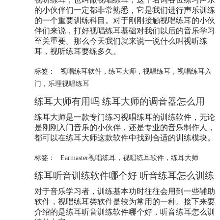
的小伙伴们一定都非常熟悉，它是我们进行声乐训练
的一个重要训练科目。对于刚刚接触视唱练耳的小伙
伴们来说，打好视唱练耳基础对我们以后的音乐学习
至关重要。那么今天我们就来说一说什么叫视听练
耳，视听练耳要练多久。
标签：
视唱练耳软件
，
练耳大师
，
视唱练耳
，
视唱练耳入
门
，
乐理视唱练耳
练耳大师
有用吗
练耳大师
的调音器怎么用
练耳大师
是一款专门练习视唱练耳的训练软件，无论
是刚刚入门音乐的小伙伴，还是专业的音乐制作人，
都可以在
练耳大师
这款软件中找到合适的训练模块。
标签：
Earmaster视唱练耳
，
视唱练耳软件
，
练耳大师
练耳听音训练软件哪个好 听音练耳怎么训练
对于音乐学习者，训练基本功时往往会用到一些辅助
软件，视唱练耳类软件是较为常用的一种。接下来要
介绍的是练耳听音训练软件哪个好，听音练耳怎么训