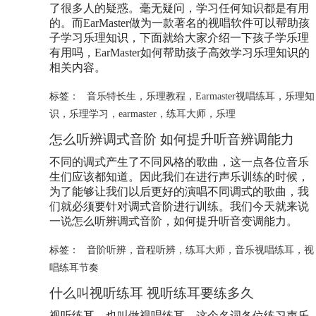
了很多人的疑惑。毫无疑问，学习任何知识都是有用
的。而EarMaster做为一款著名的视唱软件可以帮助孩
子学习乐理知识，下面就给大家介绍一下孩子学乐理
有用吗，EarMaster如何帮助孩子高效学习乐理知识的
相关内容。
标签：
音乐特长生
，
乐理教程
，
Earmaster视唱练耳
，
乐理知
识
，
乐理学习
，
earmaster
，
练耳大师
，
乐理
怎么听辨调式音阶 如何提升听音辨调能力
不同的调式产生了不同风格的歌曲，这一点各位音乐
生们应该都知道。因此我们在进行声乐训练的时候，
为了能够让我们以后更好的演唱不同调式的歌曲，我
们就必须要针对调式音阶进行训练。我们今天就来说
一说怎么听辨调式音阶，如何提升听音变调能力。
标签：
音阶听辨
，
音程听辨
，
练耳大师
，
音乐视唱练耳
，
视
唱练耳节奏
什么叫视听练耳 视听练耳要练多久
视听练耳，也叫做视唱练耳，这个名词各位练习声乐