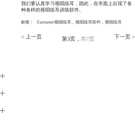
我们要认真学习视唱练耳，因此，在市面上出现了各
种各样的视唱练耳训练软件。
标签：
Earmaster视唱练耳
，
视唱练耳软件
，
视唱练耳
< 上一页
下一页 >
第3页，
共7页
EarMaster
Support
About
广告联盟