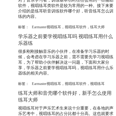
对于音乐学习者，训练基本功时往往会用到一些辅助
软件，视唱练耳类软件是较为常用的一种。接下来要
介绍的是练耳听音训练软件哪个好，听音练耳怎么训
练的内容。
标签：
Earmaster视唱练耳
，
视唱练耳软件
，
练耳大师
学乐器之前要学视唱练耳吗 视唱练耳用什么
乐器练
很多刚刚接触音乐的小伙伴，在准备学习乐器的时
候，会考虑在学习乐器之前，需不需要先学习视唱练
耳，为了帮助小伙伴解决这一问题，下面和大家分
享，学乐器之前要学视唱练耳吗，视唱练耳用什么乐
器练的相关内容。
标签：
Earmaster视唱练耳
，
视唱练耳软件
，
视唱练耳
练耳大师和音壳哪个软件好，新手怎么使用
练耳大师
视唱练耳对于声乐艺术生来说十分重要，在各地的声
乐艺考中，视唱练耳的占分比都十分高。这也就要求