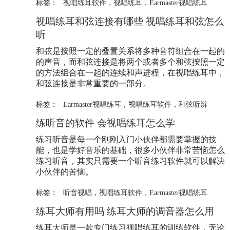
标签：
视唱练耳软件
，
视唱练耳
，
Earmaster视唱练耳
视唱练耳和弦连接有哪些 视唱练耳和弦怎么
听
和弦是按照一定的叠置关系将多种音符组合在一起的
的声音，而和弦连接是将两个或者多个和弦按照一定
的方法组合在一起的连续和声进程，在视唱练耳中，
和弦连接是非常重要的一部分。
标签：
Earmaster视唱练耳
，
视唱练耳软件
，
和弦听辨
练听音的软件 会视唱练耳怎么学
练习听音是每一个刚刚入门小伙伴都需要掌握的技
能，也是学好音乐的基础，很多小伙伴非常苦恼怎么
练习听音，其实只需要一个听音练习软件就可以解决
小伙伴的苦恼。
标签：
听音视唱
，
视唱练耳软件
，
Earmaster视唱练耳
练耳大师有用吗 练耳大师的调音器怎么用
练耳大师是一款专门练习视唱练耳的训练软件，无论