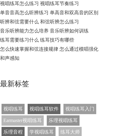
视唱练耳怎么练习 视唱练耳节奏练习
单音音高怎么听辨练习 单高音和双高音的区别
听辨和弦需要什么 和弦听辨怎么练习
音乐听辨能力怎么培养 音乐听辨如何训练
练耳需要练习什么 练耳技巧有哪些
怎么快速掌握和弦连接规律 怎么通过模唱强化
和声感知
最新标签
视唱练耳
视唱练耳软件
视唱练耳入门
Earmaster视唱练耳
乐理视唱练耳
乐理音程
学视唱练耳
练耳大师