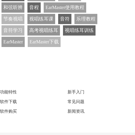
和弦听辨
音程
EarMaster使用教程
节奏视唱
视唱练耳课
音符
乐理教程
音符学习
高考视唱练耳
视唱练耳训练
EarMaster
EarMaster下载
EarMaster
Support
功能特性
新手入门
软件下载
常见问题
软件购买
新闻资讯