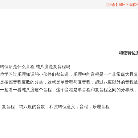
【秒杀】60+正版
和弦转位
转位后是什么音程 纯八度是复音程吗
位学习过乐理知识的小伙伴们都知道，乐理中的音程是一个非常庞大且复
是按照音程度数的分类，这就是单音程与复音程，超过八度以外的音程被
一起看一看纯八度这个音程，这个音程是单音程和复音程之间的分界线，
复音程
，
纯八度的音数
，
和弦转位意义
，
音程
，
乐理音程