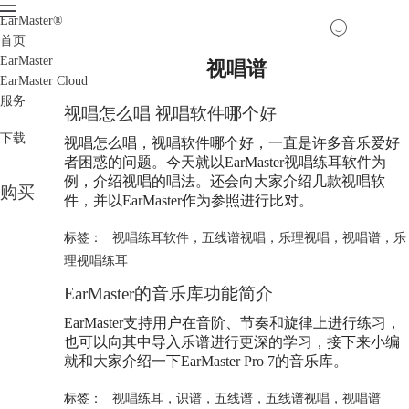
EarMaster
®
首页
EarMaster
视唱谱
EarMaster Cloud
服务
视唱怎么唱 视唱软件哪个好
下载
视唱怎么唱，视唱软件哪个好，一直是许多音乐爱好
者困惑的问题。今天就以EarMaster视唱练耳软件为
例，介绍视唱的唱法。还会向大家介绍几款视唱软
购买
件，并以EarMaster作为参照进行比对。
标签：
视唱练耳软件
，
五线谱视唱
，
乐理视唱
，
视唱谱
，
乐
理视唱练耳
EarMaster的音乐库功能简介
EarMaster支持用户在音阶、节奏和旋律上进行练习，
也可以向其中导入乐谱进行更深的学习，接下来小编
就和大家介绍一下EarMaster Pro 7的音乐库。
标签：
视唱练耳
，
识谱
，
五线谱
，
五线谱视唱
，
视唱谱