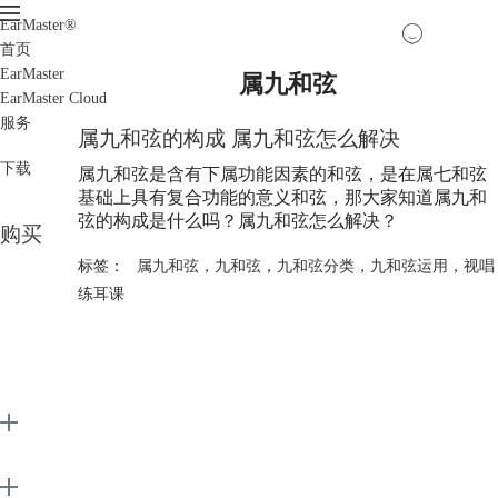
EarMaster
®
首页
EarMaster
属九和弦
EarMaster Cloud
服务
属九和弦的构成 属九和弦怎么解决
下载
属九和弦是含有下属功能因素的和弦，是在属七和弦
基础上具有复合功能的意义和弦，那大家知道属九和
弦的构成是什么吗？属九和弦怎么解决？
购买
标签：
属九和弦
，
九和弦
，
九和弦分类
，
九和弦运用
，
视唱
练耳课
EarMaster