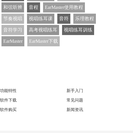
和弦听辨
音程
EarMaster使用教程
节奏视唱
视唱练耳课
音符
乐理教程
音符学习
高考视唱练耳
视唱练耳训练
EarMaster
EarMaster下载
EarMaster
Support
功能特性
新手入门
软件下载
常见问题
软件购买
新闻资讯