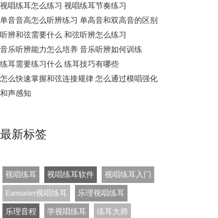
视唱练耳怎么练习 视唱练耳节奏练习
单音音高怎么听辨练习 单高音和双高音的区别
听辨和弦需要什么 和弦听辨怎么练习
音乐听辨能力怎么培养 音乐听辨如何训练
练耳需要练习什么 练耳技巧有哪些
怎么快速掌握和弦连接规律 怎么通过模唱强化
和声感知
最新标签
视唱练耳
视唱练耳软件
视唱练耳入门
Earmaster视唱练耳
乐理视唱练耳
乐理音程
学视唱练耳
练耳大师