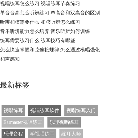
视唱练耳怎么练习 视唱练耳节奏练习
单音音高怎么听辨练习 单高音和双高音的区别
听辨和弦需要什么 和弦听辨怎么练习
音乐听辨能力怎么培养 音乐听辨如何训练
练耳需要练习什么 练耳技巧有哪些
怎么快速掌握和弦连接规律 怎么通过模唱强化
和声感知
最新标签
视唱练耳
视唱练耳软件
视唱练耳入门
Earmaster视唱练耳
乐理视唱练耳
乐理音程
学视唱练耳
练耳大师