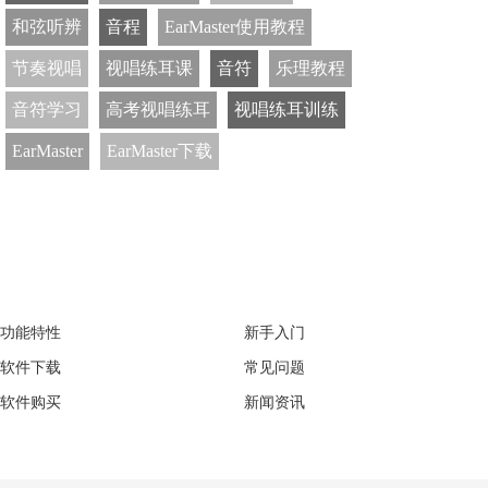
和弦听辨
音程
EarMaster使用教程
节奏视唱
视唱练耳课
音符
乐理教程
音符学习
高考视唱练耳
视唱练耳训练
EarMaster
EarMaster下载
EarMaster
Support
功能特性
新手入门
软件下载
常见问题
软件购买
新闻资讯