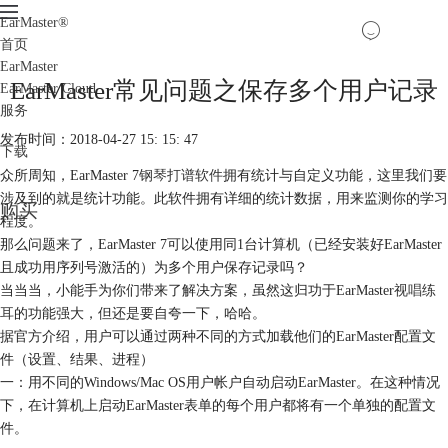
EarMaster
®
首页
EarMaster
EarMaster常见问题之保存多个用户记录
EarMaster Cloud
服务
发布时间：2018-04-27 15: 15: 47
下载
众所周知，EarMaster 7
钢琴打谱软件
拥有统计与自定义功能，这里我们要
涉及到的就是统计功能。此软件拥有详细的统计数据，用来监测你的学习
购买
程度。
那么问题来了，EarMaster 7可以使用同1台计算机（已经安装好EarMaster
且成功用序列号激活的）为多个用户保存记录吗？
当当当，小能手为你们带来了解决方案，虽然这归功于EarMaster
视唱练
耳
的功能强大，但还是要自夸一下，哈哈。
据官方介绍，用户可以通过两种不同的方式加载他们的EarMaster配置文
件（设置、结果、进程）
一：用不同的Windows/Mac OS用户帐户自动启动EarMaster。在这种情况
下，在计算机上启动EarMaster表单的每个用户都将有一个单独的配置文
件。