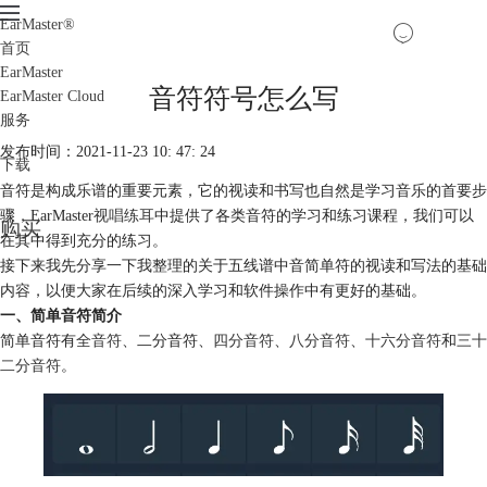
EarMaster
®
首页
EarMaster
音符符号怎么写
EarMaster Cloud
服务
发布时间：2021-11-23 10: 47: 24
下载
音符是构成乐谱的重要元素，它的视读和书写也自然是学习音乐的首要步
骤，EarMaster
视唱练耳
中提供了各类音符的学习和练习课程，我们可以
购买
在其中得到充分的练习。
接下来我先分享一下我整理的关于五线谱中音简单符的视读和写法的基础
内容，以便大家在后续的深入学习和软件操作中有更好的基础。
一、简单音符简介
简单音符有
全音符
、二分音符、
四分音符
、
八分音符
、
十六分音符
和
三十
二分音符
。