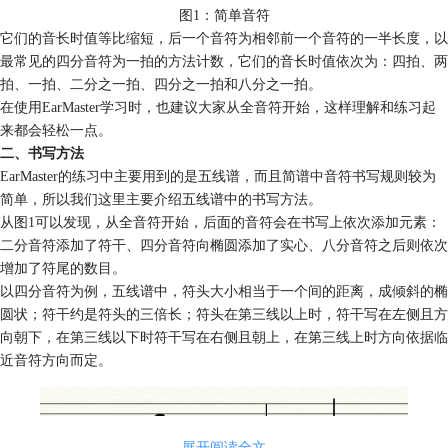
图1：简单音符
它们的音长时值等比缩短，后一个音符为相邻前一个音符的一半长度，以
最常见的四分音符为一拍的方法计数，它们的音长时值依次为：四拍、两
拍、一拍、二分之一拍、四分之一拍和八分之一拍。
在使用EarMaster学习时，也建议大家从全音符开始，这样理解和练习起
来都会轻松一点。
二、书写方法
EarMaster的练习中主要用到的是五线谱，而且简谱中音符书写规则较为
简单，所以我们这里主要介绍五线谱中的书写方法。
从图1可以发现，从全音符开始，后面的音符会在书写上依次添加元素：
二分音符添加了符干、四分音符向椭圆添加了实心、八分音符之后则依次
增加了符尾的数目。
以四分音符为例，五线谱中，符头大小相当于一个间的距离，成倾斜的椭
圆状；符干约是符头的三倍长；符头在第三线以上时，符干写在左侧且方
向朝下，在第三线以下时符干写在右侧且朝上，在第三线上时方向依据临
近音符方向而定。
展开阅读全文