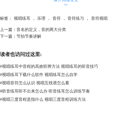
︾
标签：
视唱练耳
，
乐理
，
音符
，
音符练习
，
音符视唱
图2：四分音符的书写
如果是八分音符之类有符尾的音符，则要注意符尾的方向应是弯向符头
上一篇：
音名的定义，音的两大分类
的，且应始终写在符干右侧。
下一篇：
节拍节奏讲解
读者也访问过这里:
#
视唱练耳中音程的高效听辨方法 视唱练耳的听音技巧
#
视唱练耳下载什么软件 视唱练耳怎么自学
#
视唱音符怎么认识 视唱五线谱怎么看
#
听音练耳听不出来怎么办 听音练耳怎么训练节奏
#
视唱三度音程是指什么 视唱三度音程训练方法
图3：八分音符
若是多个带符尾的音符相邻，可将其用相同的符尾连接起来，像下图这
样。