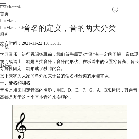
EarMaster
®
首页
EarMaster
音名的定义，音的两大分类
EarMaster Cloud
服务
发布时间：2021-11-22 10: 55: 13
下载
学习音乐、进行
视唱练耳
前，我们首先需要对“音”有一定的了解，音体现
在
五线谱
上，就是各类音符，音符的形状、在乐谱中的位置将音高、音长
购买
等属性固定，就形成了独特的音。
接下来将为大家简单介绍关于音的命名和分类的乐理常识。
一、音名和唱名
音名是用来固定音高的名称，用C、D、E、F、G、A、B来标记，其余音
高都是基于这七个基本音符来实现的。