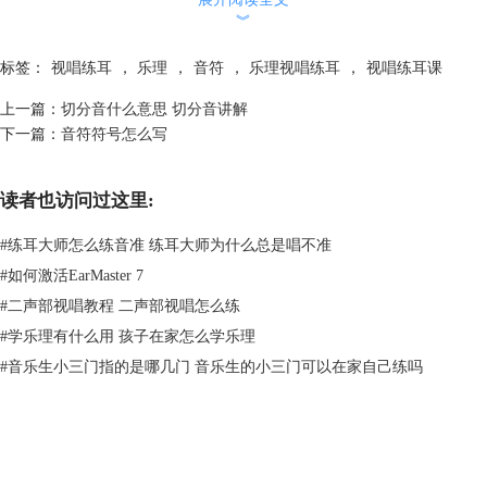
︾
图2：学习提示
进入练习界面后，可在右上角打开练习设置，调整唱名法，默认为首调唱
标签：
视唱练耳
，
乐理
，
音符
，
乐理视唱练耳
，
视唱练耳课
名法。
上一篇：
切分音什么意思 切分音讲解
下一篇：
音符符号怎么写
读者也访问过这里:
#
练耳大师怎么练音准 练耳大师为什么总是唱不准
#
如何激活EarMaster 7
#
二声部视唱教程 二声部视唱怎么练
#
学乐理有什么用 孩子在家怎么学乐理
图3：唱名法设置
#
音乐生小三门指的是哪几门 音乐生的小三门可以在家自己练吗
二、分类
1.全音和半音
半音是相邻两个音之间最小的距离，没有升降号时，在高音谱表中表示出
来是第一线到第一间、第四间到第五线的距离。