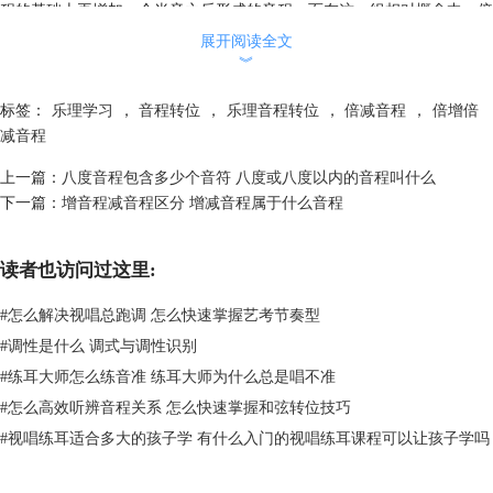
程的基础上再增加一个半音之后形成的音程，而在这一组相对概念中，倍
减音程和倍增音程也存在着一些联系，那就是在音数上的联系。
展开阅读全文
︾
标签：
乐理学习
，
音程转位
，
乐理音程转位
，
倍减音程
，
倍增倍
减音程
上一篇：
八度音程包含多少个音符 八度或八度以内的音程叫什么
下一篇：
增音程减音程区分 增减音程属于什么音程
图二：倍减音程和倍增音程
什么叫音数呢？音数指的就是一个音程中全音和半音的数量，通常来说，
读者也访问过这里:
全音在乐理中用“1”来表示，而半音在乐理中则用“1\2”来表示。
那么在同度关系内，倍减音程和倍增音程的音数差距永远为2，例如倍减
#
怎么解决视唱总跑调 怎么快速掌握艺考节奏型
四度的音数为1又1\2，也就是一个全音+一个半音的关系，而被增四度的
#
调性是什么 调式与调性识别
音数则为3又1\2，其他同度的倍增、倍减音程也都是如此，这样一来，当
我们知道每个倍增或倍减音程的音数时，就能够很快判断出另一个音程的
#
练耳大师怎么练音准 练耳大师为什么总是唱不准
音数了。
#
怎么高效听辨音程关系 怎么快速掌握和弦转位技巧
实际上，这样的现象是由倍增、倍减音程的概念决定的，从纯音程减少一
#
视唱练耳适合多大的孩子学 有什么入门的视唱练耳课程可以让孩子学吗
个半音成为减音程，再从减音程减少一个半音成为倍减音程，也就是说倍
减音程和同度的纯音程相差了一个全音。