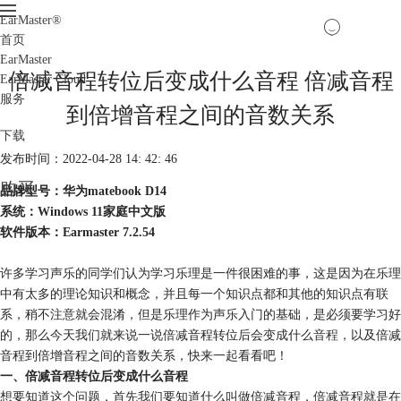
EarMaster
®
首页
EarMaster
倍减音程转位后变成什么音程 倍减音程
EarMaster Cloud
服务
到倍增音程之间的音数关系
下载
发布时间：2022-04-28 14: 42: 46
购买
品牌型号：华为matebook D14
系统：Windows 11家庭中文版
软件版本：Earmaster 7.2.54
许多学习声乐的同学们认为学习乐理是一件很困难的事，这是因为在乐理
中有太多的理论知识和概念，并且每一个知识点都和其他的知识点有联
系，稍不注意就会混淆，但是乐理作为声乐入门的基础，是必须要学习好
的，那么今天我们就来说一说倍减音程转位后会变成什么
音程
，以及倍减
音程到倍增音程之间的音数关系，快来一起看看吧！
一、倍减音程转位后变成什么音程
想要知道这个问题，首先我们要知道什么叫做倍减音程，倍减音程就是在