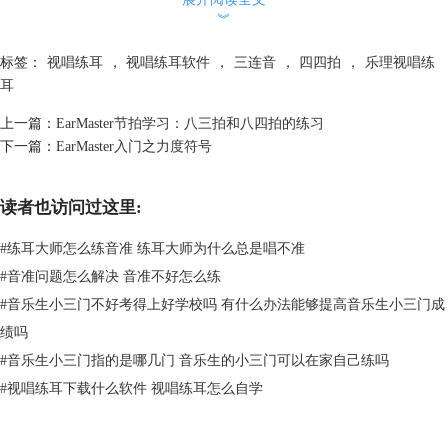
︾
标签：
视唱练耳
，
视唱练耳软件
，
三连音
，
四四拍
，
乐理视唱练
耳
上一篇：
EarMaster节拍学习：八三拍和八四拍的练习
下一篇：
EarMaster入门之力度符号
读者也访问过这里:
#
练耳大师怎么练音准 练耳大师为什么总是唱不准
#
音准问题怎么解决 音准不好怎么练
#
音乐生小三门不好考得上好学校吗 有什么办法能够提高音乐生小三门成
绩吗
#
音乐生小三门指的是哪几门 音乐生的小三门可以在家自己练吗
#
视唱练耳下载什么软件 视唱练耳怎么自学
图2：其他连音形式
除了三连音，我们还可能遇见其他数目的连音，比如五连音、七连音。