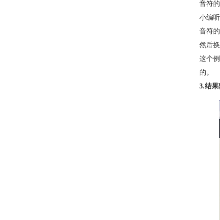
音符的
小编听
音符的
然后换
这个例
的。
3.结