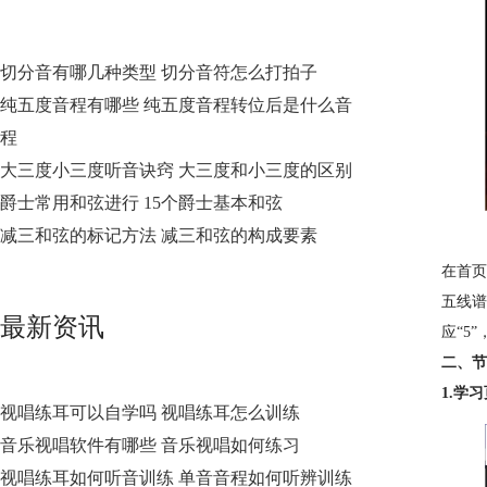
切分音有哪几种类型 切分音符怎么打拍子
纯五度音程有哪些 纯五度音程转位后是什么音
程
大三度小三度听音诀窍 大三度和小三度的区别
爵士常用和弦进行 15个爵士基本和弦
减三和弦的标记方法 减三和弦的构成要素
在首页
五线谱
最新资讯
应“5
二、节
1.学
视唱练耳可以自学吗 视唱练耳怎么训练
音乐视唱软件有哪些 音乐视唱如何练习
视唱练耳如何听音训练 单音音程如何听辨训练