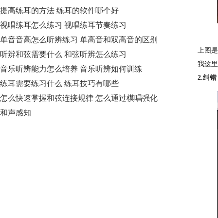
提高练耳的方法 练耳的软件哪个好
视唱练耳怎么练习 视唱练耳节奏练习
单音音高怎么听辨练习 单高音和双高音的区别
上图是
听辨和弦需要什么 和弦听辨怎么练习
我这里
音乐听辨能力怎么培养 音乐听辨如何训练
2.纠错
练耳需要练习什么 练耳技巧有哪些
怎么快速掌握和弦连接规律 怎么通过模唱强化
和声感知