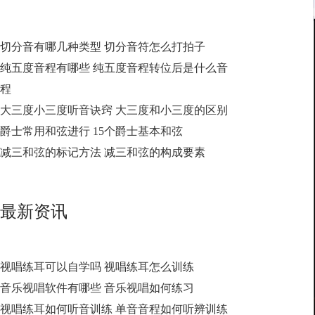
切分音有哪几种类型 切分音符怎么打拍子
纯五度音程有哪些 纯五度音程转位后是什么音
程
大三度小三度听音诀窍 大三度和小三度的区别
爵士常用和弦进行 15个爵士基本和弦
减三和弦的标记方法 减三和弦的构成要素
最新资讯
视唱练耳可以自学吗 视唱练耳怎么训练
音乐视唱软件有哪些 音乐视唱如何练习
视唱练耳如何听音训练 单音音程如何听辨训练