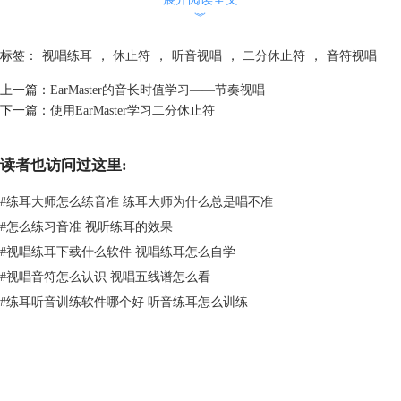
︾
标签：
视唱练耳
，
休止符
，
听音视唱
，
二分休止符
，
音符视唱
图3：需要休止符的乐谱
上一篇：
EarMaster的音长时值学习——节奏视唱
但如果要使一个二分音符在四拍小结的后两拍中输出，就必须用到休止符
下一篇：
使用EarMaster学习二分休止符
来表示空拍了。一个二分休止符表示空两拍，图3所示就是一个二分休止
符，也可以用两个四分休止符来表示两个空拍。
二、节奏模仿
读者也访问过这里:
1.学习页
#
练耳大师怎么练音准 练耳大师为什么总是唱不准
#
怎么练习音准 视听练耳的效果
#
视唱练耳下载什么软件 视唱练耳怎么自学
#
视唱音符怎么认识 视唱五线谱怎么看
#
练耳听音训练软件哪个好 听音练耳怎么训练