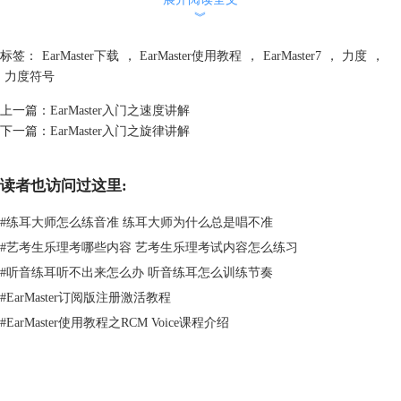
︾
标签：
EarMaster下载
，
EarMaster使用教程
，
EarMaster7
，
力度
，
力度符号
上一篇：
EarMaster入门之速度讲解
下一篇：
EarMaster入门之旋律讲解
这里有三种不同的方式来写同一个东西：轻轻地开始（钢琴），逐渐变大
声（渐强），直到音乐响起（强音），然后逐渐变得更安静（渐强或渐
弱），直到它再次变得安静（钢琴）。
读者也访问过这里:
以上就是关于力度的介绍啦，掌握了吗？没有掌握的快去
EarMaster中文
网站
恶补，学习更多吧。
#
练耳大师怎么练音准 练耳大师为什么总是唱不准
#
艺考生乐理考哪些内容 艺考生乐理考试内容怎么练习
#
听音练耳听不出来怎么办 听音练耳怎么训练节奏
#
EarMaster订阅版注册激活教程
#
EarMaster使用教程之RCM Voice课程介绍