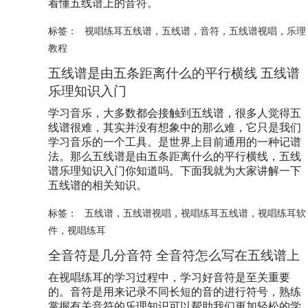
看懂
五线谱
上的音符。
标签：
视唱练耳五线谱
，
五线谱
，
音符
，
五线谱视唱
，
乐理
教程
五线谱
是由五条距离什么的平行横线
五线谱
乐理知识入门
学习音乐，大多数都会接触到
五线谱
，很多人觉得
五
线谱
很难，其实并没有想象中的那么难，它只是我们
学习音乐的一个工具。是世界上目前通用的一种记谱
法。那么
五线谱
是由五条距离什么的平行横线，
五线
谱
乐理知识入门你知道吗。下面我就为大家讲解一下
五线谱
的相关知识。
标签：
五线谱
，
五线谱视唱
，
视唱练耳五线谱
，
视唱练耳软
件
，
视唱练耳
全音符是几分音符 全音符怎么写在
五线谱
上
在视唱练耳的学习过程中，学习好音符是至关重要
的。音符是用来记录不同长短的音的进行符号，熟练
掌握有关音符的乐理知识可以帮助我们更加轻松的学