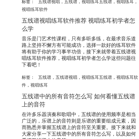
标签：
五线谱视唱
，
五线谱
，
视唱练耳五线谱
，
视唱练耳
，
视唱练耳软件
五线谱
视唱练耳软件推荐 视唱练耳初学者怎
么学
音乐是门艺术性课程，只有多听多练，在最求音乐道
路上坚持不懈方有可能成功，选择一款好的练耳软件
将有助于你的学习事半功倍，接下来就带着
五线谱
视
唱练耳软件推荐，视唱练耳初学者怎么学这些问题往
下看吧！
标签：
五线谱
，
五线谱视唱
，
视唱练耳五线谱
，
视唱练耳软
件
，
视唱练耳
五线谱
中的所有音符怎么写 如何看懂
五线谱
上的音符
在许多乐器演奏和歌唱中，
五线谱
的使用频率是相当
广泛的，乐谱上的音符则是乐谱的重要组成元素，因
而熟悉并掌握
五线谱
上的音符至关重要。接下来就和
大家分享一下
五线谱
中的所有音符怎么写，以及如何