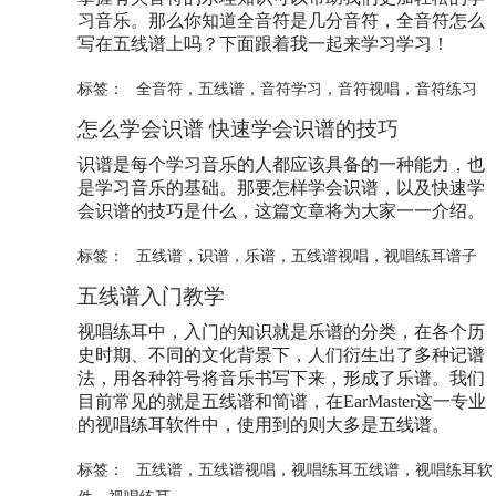
习音乐。那么你知道全音符是几分音符，全音符怎么
写在
五线谱
上吗？下面跟着我一起来学习学习！
标签：
全音符
，
五线谱
，
音符学习
，
音符视唱
，
音符练习
怎么学会识谱 快速学会识谱的技巧
识谱是每个学习音乐的人都应该具备的一种能力，也
是学习音乐的基础。那要怎样学会识谱，以及快速学
会识谱的技巧是什么，这篇文章将为大家一一介绍。
标签：
五线谱
，
识谱
，
乐谱
，
五线谱视唱
，
视唱练耳谱子
五线谱
入门教学
视唱练耳中，入门的知识就是乐谱的分类，在各个历
史时期、不同的文化背景下，人们衍生出了多种记谱
法，用各种符号将音乐书写下来，形成了乐谱。我们
目前常见的就是
五线谱
和简谱，在EarMaster这一专业
的视唱练耳软件中，使用到的则大多是
五线谱
。
标签：
五线谱
，
五线谱视唱
，
视唱练耳五线谱
，
视唱练耳软