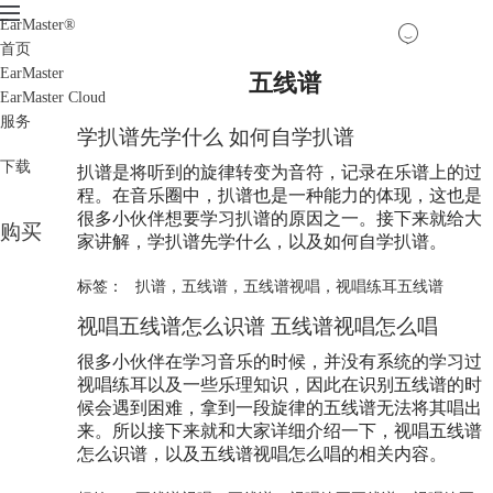
EarMaster
®
首页
EarMaster
五线谱
EarMaster Cloud
服务
学扒谱先学什么 如何自学扒谱
下载
扒谱是将听到的旋律转变为音符，记录在乐谱上的过
程。在音乐圈中，扒谱也是一种能力的体现，这也是
很多小伙伴想要学习扒谱的原因之一。接下来就给大
购买
家讲解，学扒谱先学什么，以及如何自学扒谱。
标签：
扒谱
，
五线谱
，
五线谱视唱
，
视唱练耳五线谱
视唱
五线谱
怎么识谱
五线谱
视唱怎么唱
很多小伙伴在学习音乐的时候，并没有系统的学习过
视唱练耳以及一些乐理知识，因此在识别
五线谱
的时
候会遇到困难，拿到一段旋律的
五线谱
无法将其唱出
来。所以接下来就和大家详细介绍一下，视唱
五线谱
怎么识谱，以及
五线谱
视唱怎么唱的相关内容。