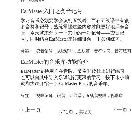
件
，
视唱练耳
EarMaster入门之变音记号
学习音乐必须要学会识别
五线谱
，而在
五线谱
中有很
多音符和记号，熟练掌握这些内容才能更好地弹奏音
乐。今天就来分享一下其中的一种记号——变音记
号，同时结合EarMaster来详细讲解一下如何练习。
标签：
变音记号
，
视唱练耳
，
五线谱
，
音符学习
，
音符练习
EarMaster的音乐库功能简介
EarMaster支持用户在音阶、节奏和旋律上进行练习，
也可以向其中导入乐谱进行更深的学习，接下来小编
就和大家介绍一下EarMaster Pro 7的音乐库。
标签：
视唱练耳
，
识谱
，
五线谱
，
五线谱视唱
，
视唱谱
< 上一页
下一页 >
第1页，
共2页