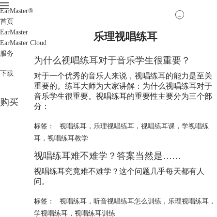
EarMaster
®
首页
EarMaster
乐理视唱练耳
EarMaster Cloud
服务
为什么视唱练耳对于音乐学生很重要？
下载
对于一个优秀的音乐人来说，视唱练耳的能力是至关
重要的。练耳大师为大家讲解：为什么视唱练耳对于
音乐学生很重要。视唱练耳的重要性主要分为三个部
购买
分：
标签：
视唱练耳
，
乐理视唱练耳
，
视唱练耳课
，
学视唱练
耳
，
视唱练耳教学
视唱练耳难不难学？答案当然是……
视唱练耳究竟难不难学？这个问题几乎每天都有人
问。
标签：
视唱练耳
，
听音视唱练耳怎么训练
，
乐理视唱练耳
，
学视唱练耳
，
视唱练耳训练