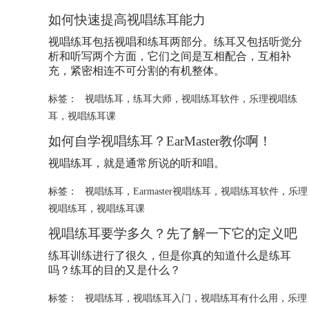
如何快速提高视唱练耳能力
视唱练耳包括视唱和练耳两部分。练耳又包括听觉分
析和听写两个方面，它们之间是互相配合，互相补
充，紧密相连不可分割的有机整体。
标签：
视唱练耳
，
练耳大师
，
视唱练耳软件
，
乐理视唱练
耳
，
视唱练耳课
如何自学视唱练耳？EarMaster教你啊！
视唱练耳，就是通常所说的听和唱。
标签：
视唱练耳
，
Earmaster视唱练耳
，
视唱练耳软件
，
乐理
视唱练耳
，
视唱练耳课
视唱练耳要学多久？先了解一下它的定义吧
练耳训练进行了很久，但是你真的知道什么是练耳
吗？练耳的目的又是什么？
标签：
视唱练耳
，
视唱练耳入门
，
视唱练耳有什么用
，
乐理