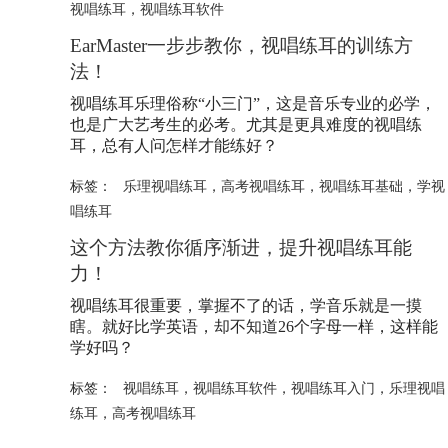
视唱练耳
，
视唱练耳软件
EarMaster一步步教你，视唱练耳的训练方
法！
视唱练耳乐理俗称“小三门”，这是音乐专业的必学，
也是广大艺考生的必考。尤其是更具难度的视唱练
耳，总有人问怎样才能练好？
标签：
乐理视唱练耳
，
高考视唱练耳
，
视唱练耳基础
，
学视
唱练耳
这个方法教你循序渐进，提升视唱练耳能
力！
视唱练耳很重要，掌握不了的话，学音乐就是一摸
瞎。就好比学英语，却不知道26个字母一样，这样能
学好吗？
标签：
视唱练耳
，
视唱练耳软件
，
视唱练耳入门
，
乐理视唱
练耳
，
高考视唱练耳