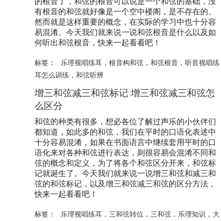
的根音了，和弦的根音可以说是一个和弦的基础，没
有根音的和弦就好像是一个空中楼阁，是不存在的。
然而就是这样重要的概念，在实际的学习中也十分容
易混淆。今天我们就来说一说和弦根音是什么以及如
何听出和弦根音，快来一起看看吧！
标签：
乐理视唱练耳
，
根音构和弦
，
和弦根音
，
听音视唱练
耳怎么训练
，
和弦听辨
增三和弦减三和弦标记 增三和弦减三和弦怎
么区分
和弦的种类有很多，想必各位了解过声乐的小伙伴们
都知道，如此多的和弦，我们在平时的口语化表述中
十分容易混淆，如果在书面语言中继续套用平时的口
语化来对各种和弦进行表达，则很容易会混淆不同和
弦的概念和定义，为了将各个和弦区分开来，和弦标
记就诞生了。今天我们就来说一说增三和弦和减三和
弦的和弦标记，以及增三和弦减三和弦的区分方法，
快来一起看看吧！
标签：
乐理视唱练耳
，
三和弦转位
，
三和弦
，
乐理知识
，
大