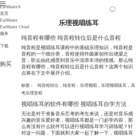
EarMaster
®
首页
EarMaster
乐理视唱练耳
EarMaster Cloud
服务
纯音程有哪些 纯音程转位后是什么音程
下载
纯音程是视唱练耳课程中的基础乐理知识，纯音程是
音程的一个细分类，音程使得作曲家创作出绕梁之
音，听众由此感受到音乐中澎湃丰沛的情感。那么纯
购买
音程有哪些，纯音程转位后是什么音程？这两个知识
点将在下文中展开介绍。
标签：
纯音程转位
，
纯音程
，
乐理视唱
，
乐理视唱练耳
，
高
考乐理音程
视唱练耳的软件有哪些 视唱练耳自学方法
无论是对于准备音乐艺考的考生来说，还是对音乐感
兴趣的音乐爱好者，视唱练耳都是一门必学内容，那
么有没有什么软件可以进行视唱练耳学习训练呢？针
对这一问题，下面就和大家一起了解一下，视唱练耳