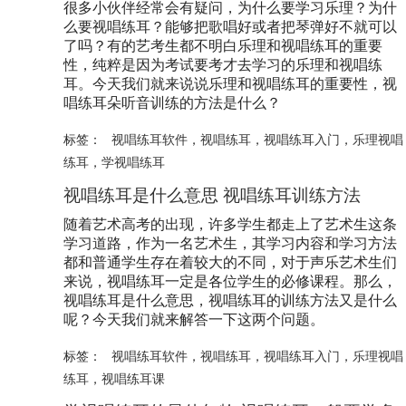
很多小伙伴经常会有疑问，为什么要学习乐理？为什
么要视唱练耳？能够把歌唱好或者把琴弹好不就可以
了吗？有的艺考生都不明白乐理和视唱练耳的重要
性，纯粹是因为考试要考才去学习的乐理和视唱练
耳。今天我们就来说说乐理和视唱练耳的重要性，视
唱练耳朵听音训练的方法是什么？
标签：
视唱练耳软件
，
视唱练耳
，
视唱练耳入门
，
乐理视唱
练耳
，
学视唱练耳
视唱练耳是什么意思 视唱练耳训练方法
随着艺术高考的出现，许多学生都走上了艺术生这条
学习道路，作为一名艺术生，其学习内容和学习方法
都和普通学生存在着较大的不同，对于声乐艺术生们
来说，视唱练耳一定是各位学生的必修课程。那么，
视唱练耳是什么意思，视唱练耳的训练方法又是什么
呢？今天我们就来解答一下这两个问题。
标签：
视唱练耳软件
，
视唱练耳
，
视唱练耳入门
，
乐理视唱
练耳
，
视唱练耳课