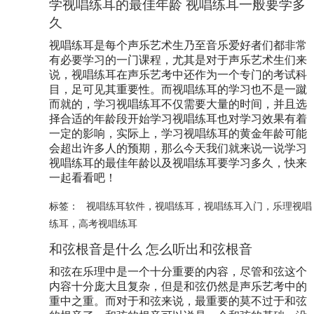
学视唱练耳的最佳年龄 视唱练耳一般要学多
久
视唱练耳是每个声乐艺术生乃至音乐爱好者们都非常
有必要学习的一门课程，尤其是对于声乐艺术生们来
说，视唱练耳在声乐艺考中还作为一个专门的考试科
目，足可见其重要性。而视唱练耳的学习也不是一蹴
而就的，学习视唱练耳不仅需要大量的时间，并且选
择合适的年龄段开始学习视唱练耳也对学习效果有着
一定的影响，实际上，学习视唱练耳的黄金年龄可能
会超出许多人的预期，那么今天我们就来说一说学习
视唱练耳的最佳年龄以及视唱练耳要学习多久，快来
一起看看吧！
标签：
视唱练耳软件
，
视唱练耳
，
视唱练耳入门
，
乐理视唱
练耳
，
高考视唱练耳
和弦根音是什么 怎么听出和弦根音
和弦在乐理中是一个十分重要的内容，尽管和弦这个
内容十分庞大且复杂，但是和弦仍然是声乐艺考中的
重中之重。而对于和弦来说，最重要的莫不过于和弦