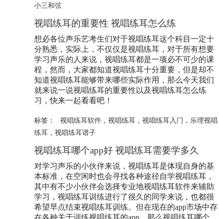
小三和弦
视唱练耳的重要性 视唱练耳怎么练
想必各位声乐艺考生们对于视唱练耳这个科目一定十
分熟悉，实际上，不仅仅是视唱练耳，对于所有想要
学习声乐的人来说，视唱练耳都是一项必不可少的课
程，然而，大家都知道视唱练耳十分重要，但是却不
知道视唱练耳能够带来哪些实际作用，那么今天我们
就来说一说视唱练耳的重要性以及视唱练耳怎么练
习，快来一起看看吧！
标签：
视唱练耳软件
，
视唱练耳
，
视唱练耳入门
，
乐理视唱
练耳
，
视唱练耳谱子
视唱练耳哪个app好 视唱练耳需要学多久
对学习声乐的小伙伴来说，视唱练耳是体现自身的基
本标准，在空闲时也会寻找各种途径自学视唱练耳，
其中有不少小伙伴会选择专业地视唱练耳软件来辅助
学习，视唱练耳训练进行了很久的同学来说，也都很
希望早点结束视唱练耳训练。但在现在的app市场中存
在各种关于训练视唱练耳的app，那么视唱练耳哪个