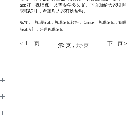
app好，视唱练耳又需要学多久呢。下面就给大家聊聊
视唱练耳，希望对大家有所帮助。
标签：
视唱练耳
，
视唱练耳软件
，
Earmaster视唱练耳
，
视唱
练耳入门
，
乐理视唱练耳
< 上一页
下一页 >
第3页，
共7页
EarMaster
Support
About