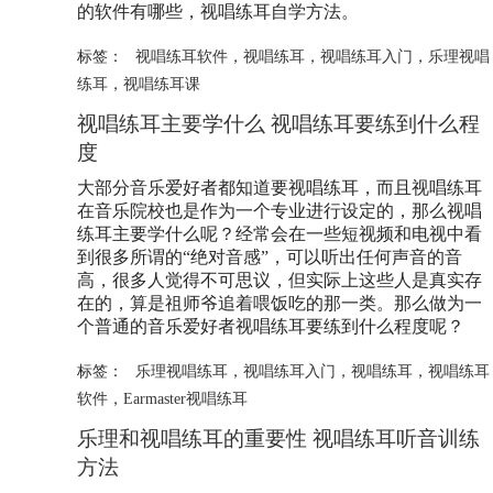
的软件有哪些，视唱练耳自学方法。
标签：
视唱练耳软件
，
视唱练耳
，
视唱练耳入门
，
乐理视唱
练耳
，
视唱练耳课
视唱练耳主要学什么 视唱练耳要练到什么程
度
大部分音乐爱好者都知道要视唱练耳，而且视唱练耳
在音乐院校也是作为一个专业进行设定的，那么视唱
练耳主要学什么呢？经常会在一些短视频和电视中看
到很多所谓的“绝对音感”，可以听出任何声音的音
高，很多人觉得不可思议，但实际上这些人是真实存
在的，算是祖师爷追着喂饭吃的那一类。那么做为一
个普通的音乐爱好者视唱练耳要练到什么程度呢？
标签：
乐理视唱练耳
，
视唱练耳入门
，
视唱练耳
，
视唱练耳
软件
，
Earmaster视唱练耳
乐理和视唱练耳的重要性 视唱练耳听音训练
方法