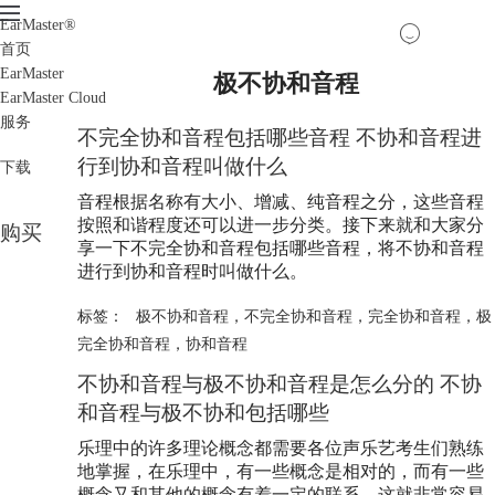
EarMaster
®
首页
EarMaster
极不协和音程
EarMaster Cloud
服务
不完全协和音程包括哪些音程 不协和音程进
行到协和音程叫做什么
下载
音程根据名称有大小、增减、纯音程之分，这些音程
按照和谐程度还可以进一步分类。接下来就和大家分
购买
享一下不完全协和音程包括哪些音程，将不协和音程
进行到协和音程时叫做什么。
标签：
极不协和音程
，
不完全协和音程
，
完全协和音程
，
极
完全协和音程
，
协和音程
不协和音程与极不协和音程是怎么分的 不协
和音程与极不协和包括哪些
乐理中的许多理论概念都需要各位声乐艺考生们熟练
地掌握，在乐理中，有一些概念是相对的，而有一些
概念又和其他的概念有着一定的联系，这就非常容易