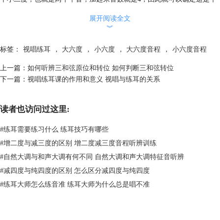
小六度音程。
展开阅读全文
︾
标签：
视唱练耳
，
大六度
，
小六度
，
大六度音程
，
小六度音程
上一篇：
如何听辨三和弦原位和转位 如何判断三和弦转位
下一篇：
视唱练耳课的作用和意义 视唱与练耳的关系
读者也访问过这里:
图2：小六度
二、大小六度音程怎么听辨
#
练耳需要练习什么 练耳技巧有哪些
有很多的小伙伴在乐理上可以分清楚什么是大六度以及小六度，可是在视
#
增二度与减三度的区别 增二度减三度音程听辨训练
唱练耳中却无法分辨大六度小六度，如果是以上这种情况，那么可以使用
#
自然大调与和声大调有何不同 自然大调和声大调特征音听辨
联想听辨法进行六度音程的听辨学习。
#
减四度与纯四度的区别 怎么区分减四度与纯四度
1.大六度
大六度音程听起来是比较宽广明亮的，又因为属于协和音程所以听起来还
#
练耳大师怎么练音准 练耳大师为什么总是唱不准
是比较顺耳的，了解了大六度音程的声音特点，那么就可以找一些大六度
音程，然后进行
大六度
音程的模唱。
2.小六度