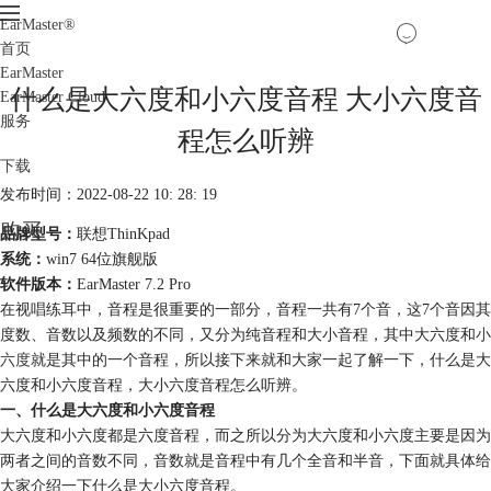
EarMaster
®
首页
EarMaster
什么是大六度和小六度音程 大小六度音
EarMaster Cloud
服务
程怎么听辨
下载
发布时间：2022-08-22 10: 28: 19
购买
品牌型号：
联想ThinKpad
系统：
win7 64位旗舰版
软件版本：
EarMaster 7.2 Pro
在视唱练耳中，音程是很重要的一部分，音程一共有7个音，这7个音因其
度数、音数以及频数的不同，又分为纯音程和大小音程，其中大六度和
小
六度
就是其中的一个音程，所以接下来就和大家一起了解一下，什么是大
六度和小六度音程，大小六度音程怎么听辨。
一、什么是大六度和小六度音程
大六度和小六度都是六度音程，而之所以分为大六度和小六度主要是因为
两者之间的音数不同，音数就是音程中有几个全音和半音，下面就具体给
大家介绍一下什么是大小六度音程。