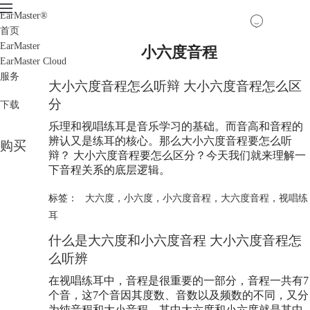
EarMaster
®
首页
EarMaster
小六度音程
EarMaster Cloud
服务
大小六度音程怎么听辩 大小六度音程怎么区
分
下载
乐理和视唱练耳是音乐学习的基础。而音高和音程的
辨认又是练耳的核心。那么大小六度音程要怎么听
购买
辩？ 大小六度音程要怎么区分？今天我们就来理解一
下音程关系的底层逻辑。
标签：
大六度
，
小六度
，
小六度音程
，
大六度音程
，
视唱练
耳
什么是大六度和小六度音程 大小六度音程怎
么听辨
在视唱练耳中，音程是很重要的一部分，音程一共有7
个音，这7个音因其度数、音数以及频数的不同，又分
为纯音程和大小音程，其中大六度和小六度就是其中