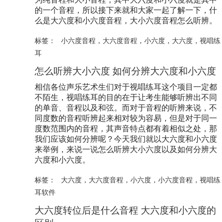
的一个音程，所以接下来就和大家一起了解一下，什
么是大六度和小六度音程，大小六度音程怎么听辨。
标签：
小六度音程
，
大六度音程
，
小六度
，
大六度
，
视唱练
耳
怎么听辨大小六度 如何分辨大六度和小六度
相信各位声乐艺术生们对于视唱练耳这个项目一定都
不陌生，视唱练耳的目的在于让考生能够听辨出不同
的单音、音程以及和弦。而对于音程的听辨来说，不
同度数的音程听辨起来相对较为容易，但是对于同一
度数范围内的音程，其声音特点都有着相似之处，那
我们应该如何分辨呢？今天我们就以大六度和小六度
来举例，来说一说怎么听辨大小六度以及如何分辨大
六度和小六度。
标签：
大六度
，
大六度音程
，
小六度
，
小六度音程
，
视唱练
耳软件
大六度转位后是什么音程 大六度和小六度的