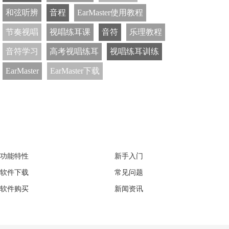
和弦听辨
音程
EarMaster使用教程
节奏视唱
视唱练耳课
音符
乐理教程
音符学习
高考视唱练耳
视唱练耳训练
EarMaster
EarMaster下载
EarMaster
Support
功能特性
新手入门
软件下载
常见问题
软件购买
新闻资讯