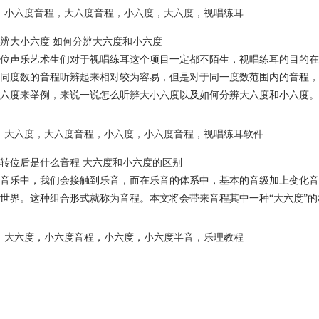
小六度音程
，
大六度音程
，
小六度
，
大六度
，
视唱练耳
辨大小六度 如何分辨大六度和小六度
位声乐艺术生们对于视唱练耳这个项目一定都不陌生，视唱练耳的目的在
同度数的音程听辨起来相对较为容易，但是对于同一度数范围内的音程，
六度来举例，来说一说怎么听辨大小六度以及如何分辨大六度和小六度。
大六度
，
大六度音程
，
小六度
，
小六度音程
，
视唱练耳软件
转位后是什么音程 大六度和小六度的区别
音乐中，我们会接触到乐音，而在乐音的体系中，基本的音级加上变化音
世界。这种组合形式就称为音程。本文将会带来音程其中一种“大六度”
大六度
，
小六度音程
，
小六度
，
小六度半音
，
乐理教程