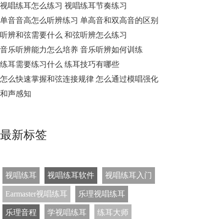
视唱练耳怎么练习 视唱练耳节奏练习
单音音高怎么听辨练习 单高音和双高音的区别
听辨和弦需要什么 和弦听辨怎么练习
音乐听辨能力怎么培养 音乐听辨如何训练
练耳需要练习什么 练耳技巧有哪些
怎么快速掌握和弦连接规律 怎么通过模唱强化
和声感知
最新标签
视唱练耳
视唱练耳软件
视唱练耳入门
Earmaster视唱练耳
乐理视唱练耳
乐理音程
学视唱练耳
练耳大师