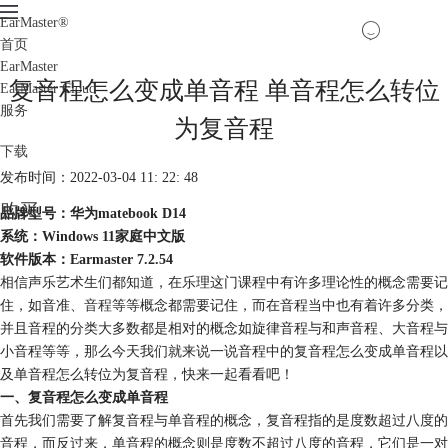
EarMaster
®
首页
EarMaster
复音程怎么变成单音程 单音程怎么转位
EarMaster Cloud
服务
为复音程
下载
发布时间：2022-03-04 11: 22: 48
购买
品牌型号：华为matebook D14
系统：Windows 11家庭中文版
软件版本：Earmaster 7.2.54
相信声乐艺术生们都知道，在乐理这门课程中有许多理论性的概念需要记
住，如音准、
音程
等等概念都需要记住，而在音程当中也有着许多分类，
并且音程的分类大多数都是相对的概念如旋律音程与和声音程、大音程与
小音程等等，那么今天我们就来说一说音程中的复音程怎么变成单音程以
及单音程怎么转位为复音程，快来一起看看吧！
一、复音程怎么变成单音程
首先我们需要了解复音程与单音程的概念，复音程指的是度数超过八度的
音程，而反过来，单音程的概念则是度数不超过八度的音程，它们是一对