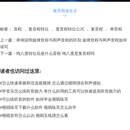
展开阅读全文
︾
标签：
音程
，
复音程转位
，
复音程转位公式
，
复音程
，
单音程
上一篇：
举例说明旋律音程与和声音程的区别 旋律音程与和声音程如何
读写
下一篇：
纯八度转位后是什么音程 纯八度是复音程吗
图二：Earmaster主界面
接下来我们说一说复音程怎么变成单音程，实际上，在复音程转位为单音
读者也访问过这里:
程的过程中，我们只需要记住一个公式：复音程度数-7=单音程度数，记
住这个公式就能够自由转换单音程与复音程了，以大九度这个复音程为
#
怎么快速掌握和弦连接规律 怎么通过模唱强化和声感知
例，我们将大九度带入到公式中，即：九度-7=2，因此大九度音程转为单
音程后的度数为2。
#
学音乐怎么练听音能力 有什么好用的工具可以快速提高听音能力的
而在复音程向单音程转为的过程中，音程的性质是不发生变化的，即原来
#
可以练听音的软件 如何学会视唱练耳
是什么音程，转位后也还是什么音程，结合上面的公式，我们就可以得出
#
视唱练耳下载什么软件 视唱练耳怎么自学
大九度这个复音程向但音程转位后便成为了大二度。
#
视唱音符怎么认识 视唱五线谱怎么看
另外，在下方我们也收集了从复音程向单音程转位的规律表格，我们在理
解的时候可以参考这个表格来进行记忆。