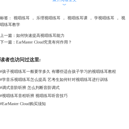
︾
标签：
视唱练耳
，
乐理视唱练耳
，
视唱练耳课
，
学视唱练耳
，
视
唱练耳教学
上一篇：
如何快速提高视唱练耳能力
下一篇：
EarMaster Cloud究竟有何作用？
通过以上三个部分，我们可以看出
视唱练耳
对我们音乐学生的意义。
练耳
读者也访问过这里:
大师
-EarMaster能够快速帮助大家提高视唱练耳能力，且不同于传统音乐
教学，无需特定的时间，随时可以提供大家学习。
#
孩子视唱练耳一般要学多久 有哪些适合孩子学习的视唱练耳教程
#
学音乐视唱练耳怎么提高 艺考生如何针对视唱练耳进行训练
#
调式音阶听辨 怎么判断音阶调式
#
视唱练耳音程听辨 视唱练耳听音技巧
#
EarMaster Cloud购买须知