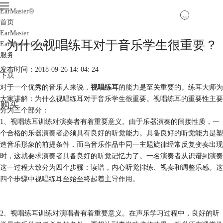
EarMaster
®
首页
EarMaster
为什么视唱练耳对于音乐学生很重要？
EarMaster Cloud
服务
发布时间：2018-09-26 14: 04: 24
下载
对于一个优秀的音乐人来说，
视唱练耳
的能力是至关重要的。练耳大师为
大家讲解：为什么视唱练耳对于音乐学生很重要。视唱练耳的重要性主要
购买
分为三个部分：
1、视唱练耳训练对演奏者有着重要意义。由于乐器演奏的间接性质，一
个合格的乐器演奏者必须具有良好的听觉能力。具备良好的听觉能力是塑
造音乐形象的前提条件，而当音乐作品中同一主题旋律经常反复变奏出现
时，这就要求演奏者具备良好的听觉记忆力了。一名演奏者从识谱到演奏
这一过程大致分为四个步骤：读谱，内心听觉排练、视奏和调整乐感。这
四个步骤中视唱练耳至始至终起着主导作用。
2、视唱练耳训练对演唱者有着重要意义。在声乐学习过程中，良好的听