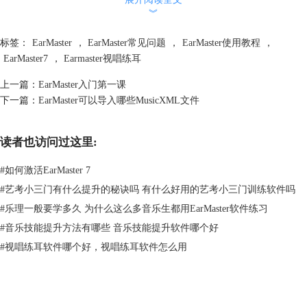
︾
标签：
EarMaster
，
EarMaster常见问题
，
EarMaster使用教程
，
EarMaster7
，
Earmaster视唱练耳
音符（O）：Alt+BkSp（删除乐音），Ctrl+Num 6（全音符），Ctrl+Num
上一篇：
EarMaster入门第一课
5（二分音符），Ctrl+Num 4（四分音符），Ctrl+Num 3（八分音符），
下一篇：
EarMaster可以导入哪些MusicXML文件
Ctrl+Num 2（十六分音符），Ctrl+Num 1（三十二分音符），Ctrl+Num
0（休止符），Ctrl+Num .（符点），Ctrl+Num *（三连音），Ctrl+Num -
读者也访问过这里:
（连音），Ctrl+Num 7（降半音记号Flat），Ctrl+Num 8（还原记号
Natural），Ctrl+Num 7（升半音记号Sharp）。
#
如何激活EarMaster 7
#
艺考小三门有什么提升的秘诀吗 有什么好用的艺考小三门训练软件吗
#
乐理一般要学多久 为什么这么多音乐生都用EarMaster软件练习
#
音乐技能提升方法有哪些 音乐技能提升软件哪个好
#
视唱练耳软件哪个好，视唱练耳软件怎么用