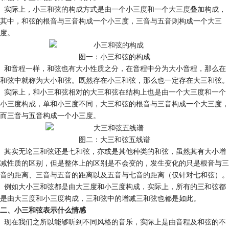
实际上，
小三和弦
的构成方式是由一个小三度和一个大三度叠加构成，
其中，和弦的根音与三音构成一个小三度，三音与五音则构成一个
大三
度
。
图一：小三和弦的构成
和
音程
一样，和弦也有大小性质之分，在音程中分为大小音程，那么在
和弦中就称为大小和弦。既然存在小三和弦，那么也一定存在大三和弦。
实际上，和小三和弦相对的大三和弦在结构上也是由一个大三度和一个
小三度构成，单和小三度不同，大三和弦的根音与三音构成一个大三度，
而三音与五音构成一个小三度。
图二：大三和弦五线谱
其实无论三和弦还是
七和弦
，亦或是其他种类的和弦，虽然其有大小增
减性质的区别，但是整体上的区别是不会变的，发生变化的只是根音与三
音的距离、三音与五音的距离以及五音与七音的距离（仅针对七和弦）。
例如大小三和弦都是由大三度和小三度构成，实际上，所有的三和弦都
是由大三度和小三度构成，三和弦中的增减三和弦也都是如此。
二、小三和弦表示什么情感
现在我们之所以能够听到不同风格的音乐，实际上是由音程及和弦的不