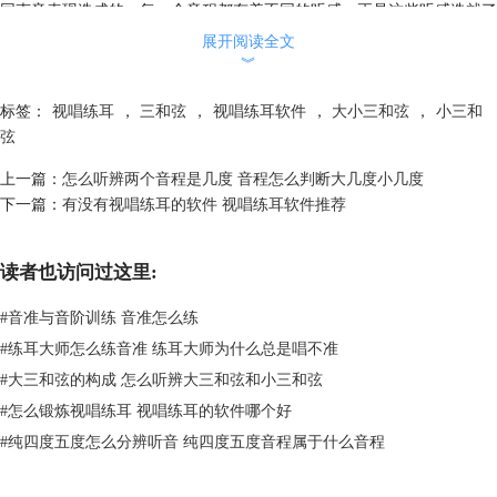
同声音表现造成的，每一个音程都有着不同的听感，正是这些听感造就了
不同风格的音乐，小三和弦和大三和弦亦是如此。
展开阅读全文
小三和弦和大三和弦在听感上既有相同点，也有不同点。相同点是小三
︾
和弦和大三和弦都具有协和的性质，在听感上都比较和谐和自然。
标签：
视唱练耳
，
三和弦
，
视唱练耳软件
，
大小三和弦
，
小三和
而小三和弦和大三和弦在听感上的不同指出在于小三和弦在听感上的色
弦
彩较为暗淡忧伤，表达出的情感是哀伤的情感，因此，小三和弦常用于风
格悲伤的音乐上；而大三和弦在听感上显得非常明亮，传递出的情感更多
上一篇：
怎么听辨两个音程是几度 音程怎么判断大几度小几度
的是积极向上的情感。
下一篇：
有没有视唱练耳的软件 视唱练耳软件推荐
小三和弦再许多音乐作品中都能见到，实际上，小三和弦也是目前比较
常用的和弦之一，我们之所以要学习和弦、学习音程，本质上就是为了能
够将这些理论知识运用到实践中去，而说到实际演奏，就不得不提到这款
读者也访问过这里:
叫做Earmaster的
视唱练耳
软件。
#
音准与音阶训练 音准怎么练
图三：Earmaster软件主界面
#
练耳大师怎么练音准 练耳大师为什么总是唱不准
Earmaster是一款专业的视唱练耳软件，作为声乐艺术生，需要进行视唱
#
大三和弦的构成 怎么听辨大三和弦和小三和弦
练耳训练的科目有很多，不同的音级、音程和和弦都需要进行视唱练耳训
#
怎么锻炼视唱练耳 视唱练耳的软件哪个好
练。因此Earmaster内置了针对不同内容的视唱练耳训练，包括大部分的
#
纯四度五度怎么分辨听音 纯四度五度音程属于什么音程
单音、音程和和弦。而作为常用和弦的小三和弦，在Earmaster中自然也
有收录。