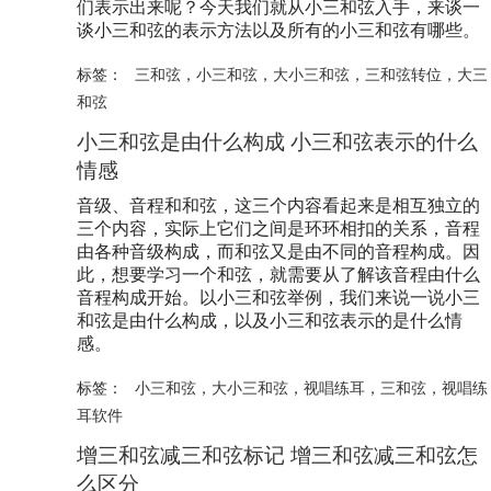
们表示出来呢？今天我们就从小三和弦入手，来谈一
谈小三和弦的表示方法以及所有的小三和弦有哪些。
标签：
三和弦
，
小三和弦
，
大小三和弦
，
三和弦转位
，
大三
和弦
小三和弦是由什么构成 小三和弦表示的什么
情感
音级、音程和和弦，这三个内容看起来是相互独立的
三个内容，实际上它们之间是环环相扣的关系，音程
由各种音级构成，而和弦又是由不同的音程构成。因
此，想要学习一个和弦，就需要从了解该音程由什么
音程构成开始。以小三和弦举例，我们来说一说小三
和弦是由什么构成，以及小三和弦表示的是什么情
感。
标签：
小三和弦
，
大小三和弦
，
视唱练耳
，
三和弦
，
视唱练
耳软件
增三和弦减三和弦标记 增三和弦减三和弦怎
么区分