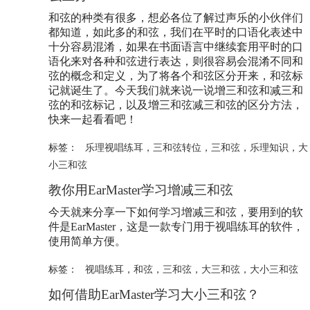
和弦的种类有很多，想必各位了解过声乐的小伙伴们
都知道，如此多的和弦，我们在平时的口语化表述中
十分容易混淆，如果在书面语言中继续套用平时的口
语化来对各种和弦进行表达，则很容易会混淆不同和
弦的概念和定义，为了将各个和弦区分开来，和弦标
记就诞生了。今天我们就来说一说增三和弦和减三和
弦的和弦标记，以及增三和弦减三和弦的区分方法，
快来一起看看吧！
标签：
乐理视唱练耳
，
三和弦转位
，
三和弦
，
乐理知识
，
大
小三和弦
教你用EarMaster学习增减三和弦
今天就来分享一下如何学习增减三和弦，要用到的软
件是EarMaster，这是一款专门用于视唱练耳的软件，
使用简单方便。
标签：
视唱练耳
，
和弦
，
三和弦
，
大三和弦
，
大小三和弦
如何借助EarMaster学习大小三和弦？