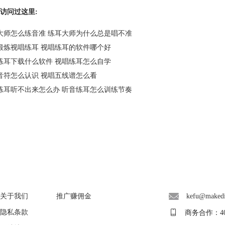
访问过这里:
大师怎么练音准 练耳大师为什么总是唱不准
锻炼视唱练耳 视唱练耳的软件哪个好
练耳下载什么软件 视唱练耳怎么自学
音符怎么认识 视唱五线谱怎么看
练耳听不出来怎么办 听音练耳怎么训练节奏
About
广告联盟
联系客服
关于我们
推广赚佣金
kefu@maked
隐私条款
商务合作：400-