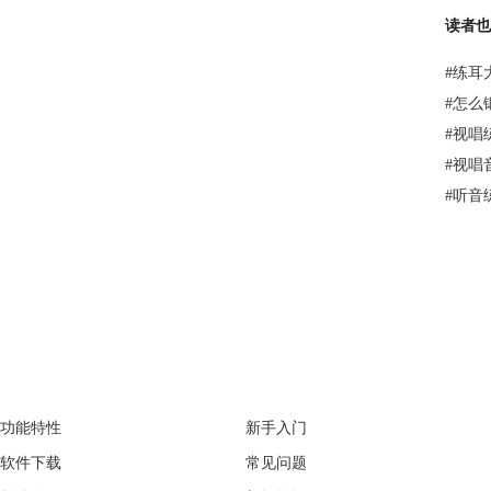
读者也
#
练耳
#
怎么
#
视唱
#
视唱
#
听音
EarMaster
Support
功能特性
新手入门
软件下载
常见问题