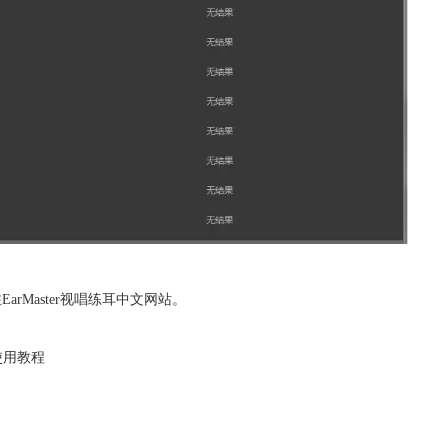
注
EarMaster视唱练耳中文网站
。
er使用教程