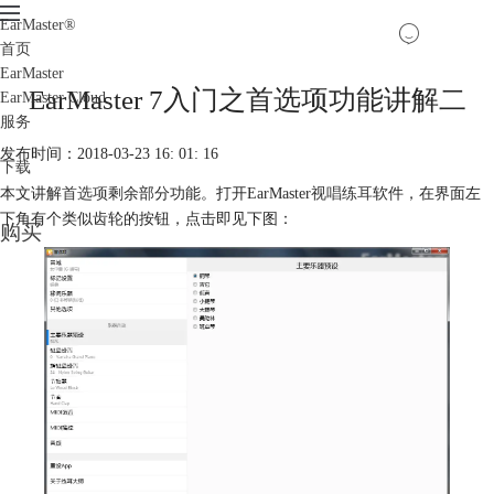
EarMaster
®
首页
EarMaster
EarMaster 7入门之首选项功能讲解二
EarMaster Cloud
服务
发布时间：2018-03-23 16: 01: 16
下载
本文讲解
首选项
剩余部分功能。打开EarMaster
视唱练耳
软件，在界面左
下角有个类似齿轮的按钮，点击即见下图：
购买