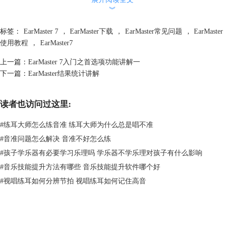
︾
节拍器：设置节拍器和第一拍的乐器音效和起音。
标签：
EarMaster 7
，
EarMaster下载
，
EarMaster常见问题
，
EarMaster
使用教程
，
EarMaster7
上一篇：
EarMaster 7入门之首选项功能讲解一
下一篇：
EarMaster结果统计讲解
读者也访问过这里:
节奏：设置节奏和（持续的）节奏乐器音效和起音。
#
练耳大师怎么练音准 练耳大师为什么总是唱不准
#
音准问题怎么解决 音准不好怎么练
#
孩子学乐器有必要学习乐理吗 学乐器不学乐理对孩子有什么影响
#
音乐技能提升方法有哪些 音乐技能提升软件哪个好
#
视唱练耳如何分辨节拍 视唱练耳如何记住高音
MIDI装置：设置MIDI输入和输出，这里还可以根据需要勾选是否单音输
入。