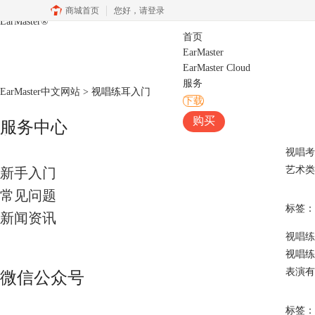
商城首页
您好，
请登录
EarMaster
®
首页
EarMaster
EarMaster Cloud
服务
EarMaster中文网站
>
视唱练耳入门
下载
购买
服务中心
视唱考
艺术类
新手入门
常见问题
标签：
新闻资讯
视唱练
视唱练
表演有
微信公众号
标签：