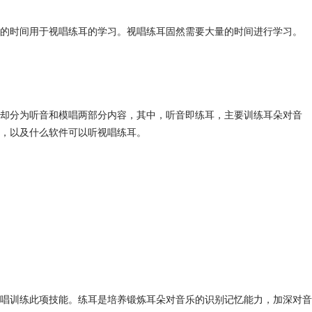
的时间用于视唱练耳的学习。视唱练耳固然需要大量的时间进行学习。
却分为听音和模唱两部分内容，其中，听音即练耳，主要训练耳朵对音
，以及什么软件可以听视唱练耳。
唱训练此项技能。练耳是培养锻炼耳朵对音乐的识别记忆能力，加深对音