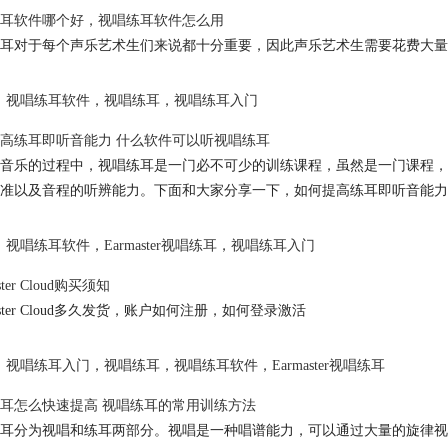
耳软件哪个好，视唱练耳软件怎么用
耳对于每个声乐艺术生们来说都十分重要，因此声乐艺术生需要花费大量
视唱练耳软件
，
视唱练耳
，
视唱练耳入门
高练耳即听音能力 什么软件可以听视唱练耳
音乐的过程中，视唱练耳是一门必不可少的训练课程，虽然是一门课程，
准以及音程的听辨能力。下面和大家分享一下，如何提高练耳即听音能力
视唱练耳软件
，
Earmaster视唱练耳
，
视唱练耳入门
ster Cloud购买须知
Master Cloud多久发货，账户如何注册，如何登录激活
视唱练耳入门
，
视唱练耳
，
视唱练耳软件
，
Earmaster视唱练耳
耳怎么快速提高 视唱练耳的常用训练方法
耳分为视唱和练耳两部分。视唱是一种唱谱能力，可以通过大量的旋律视