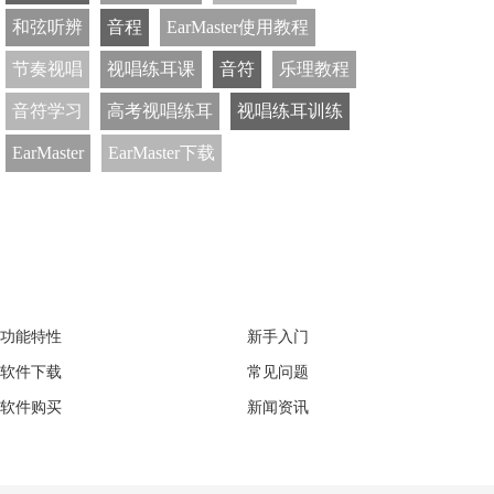
和弦听辨
音程
EarMaster使用教程
节奏视唱
视唱练耳课
音符
乐理教程
音符学习
高考视唱练耳
视唱练耳训练
EarMaster
EarMaster下载
EarMaster
Support
功能特性
新手入门
软件下载
常见问题
软件购买
新闻资讯