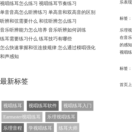
乐表现
视唱练耳怎么练习 视唱练耳节奏练习
单音音高怎么听辨练习 单高音和双高音的区别
标签：
听辨和弦需要什么 和弦听辨怎么练习
音乐听辨能力怎么培养 音乐听辨如何训练
乐理视
在音乐
练耳需要练习什么 练耳技巧有哪些
的感知
怎么快速掌握和弦连接规律 怎么通过模唱强化
视唱练
和声感知
标签：
最新标签
首页
上
视唱练耳
视唱练耳软件
视唱练耳入门
Earmaster视唱练耳
乐理视唱练耳
乐理音程
学视唱练耳
练耳大师