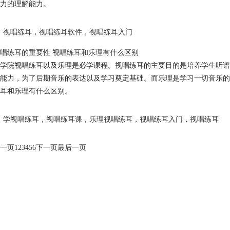
力的理解能力。
视唱练耳
，
视唱练耳软件
，
视唱练耳入门
唱练耳的重要性 视唱练耳和乐理有什么区别
学院视唱练耳以及乐理是必学课程。视唱练耳的主要目的是培养学生听谱
能力，为了后期音乐的表达以及学习奠定基础。而乐理是学习一切音乐的
耳和乐理有什么区别。
学视唱练耳
，
视唱练耳课
，
乐理视唱练耳
，
视唱练耳入门
，
视唱练耳
一页
1
2
3
4
5
6
下一页
最后一页