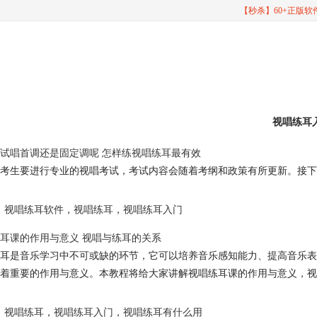
【秒杀】60+正版
视唱练耳
试唱首调还是固定调呢 怎样练视唱练耳最有效
考生要进行专业的视唱考试，考试内容会随着考纲和政策有所更新。接下
视唱练耳软件
，
视唱练耳
，
视唱练耳入门
耳课的作用与意义 视唱与练耳的关系
耳是音乐学习中不可或缺的环节，它可以培养音乐感知能力、提高音乐表
着重要的作用与意义。本教程将给大家讲解视唱练耳课的作用与意义，视
视唱练耳
，
视唱练耳入门
，
视唱练耳有什么用