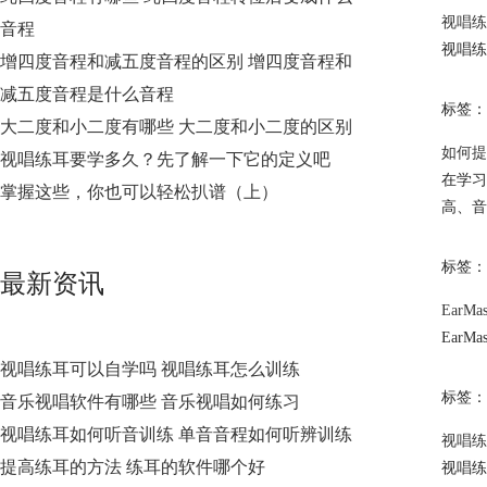
视唱练
音程
视唱练
增四度音程和减五度音程的区别 增四度音程和
减五度音程是什么音程
标签：
大二度和小二度有哪些 大二度和小二度的区别
如何提
视唱练耳要学多久？先了解一下它的定义吧
在学习
掌握这些，你也可以轻松扒谱（上）
高、音
标签：
最新资讯
EarMa
Ear
视唱练耳可以自学吗 视唱练耳怎么训练
标签：
音乐视唱软件有哪些 音乐视唱如何练习
视唱练耳如何听音训练 单音音程如何听辨训练
视唱练
提高练耳的方法 练耳的软件哪个好
视唱练