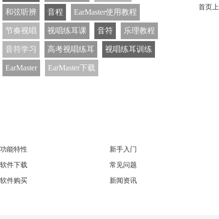
首页
上
和弦听辨
音程
EarMaster使用教程
节奏视唱
视唱练耳课
音符
乐理教程
音符学习
高考视唱练耳
视唱练耳训练
EarMaster
EarMaster下载
EarMaster
Support
功能特性
新手入门
软件下载
常见问题
软件购买
新闻资讯