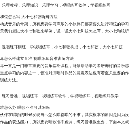
乐理教程
，
乐理知识
，
乐理学习
，
视唱练耳软件
，
学视唱练耳
和弦怎么写 大小七和弦听辨方法
构成音乐的骨架，所有想要学习声乐的小伙伴们都需要先进行和弦的学习
天我们就以大小七和弦来举例，说一说大小七和弦怎么写，大小七和弦听
视唱练耳训练
，
学视唱练耳
，
小七和弦构成
，
小七和弦
，
大小七和弦
耳怎么样建立音准 视唱练耳音准训练方法
耳一直是一门非常重要的音乐基础课程，能够帮助学习者培养好的音乐感
重点学习的内容之一，音准对演唱时作品的意境表达也有着至关重要的作
训练方法。
练习音准
，
视唱练耳
，
视唱练耳软件
，
学视唱练耳
，
视唱练耳教学
准怎么办 唱歌不准可以练吗
伙伴在唱歌的时候发现自己怎么唱都唱的不准，其实根本的原因是因为没
作品的表达能力，所以想要唱歌准不跑调，练习音准很重要，下面本文就