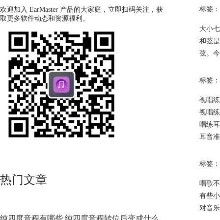
标签：
欢迎加入 EarMaster 产品的大家庭，立即扫码关注，获
取更多软件动态和资源福利。
大小七
和弦是
弦。今
标签：
视唱练
视唱练
唱练耳
耳音准
标签：
热门文章
唱歌不
有些小
对音乐
纯四度音程有哪些 纯四度音程转位后变成什么