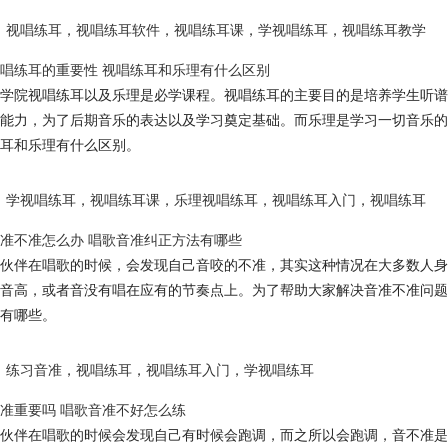
视唱练耳
，
视唱练耳软件
，
视唱练耳课
，
学视唱练耳
，
视唱练耳教学
唱练耳的重要性 视唱练耳和乐理有什么区别
学院视唱练耳以及乐理是必学课程。视唱练耳的主要目的是培养学生听谱
能力，为了后期音乐的表达以及学习奠定基础。而乐理是学习一切音乐的
耳和乐理有什么区别。
学视唱练耳
，
视唱练耳课
，
乐理视唱练耳
，
视唱练耳入门
，
视唱练耳
准不准怎么办 唱歌音准纠正方法有哪些
伙伴在唱歌的时候，会发现自己音咬的不准，其实这种情况在大多数人身
音高，或者音没有唱在应有的节奏点上。为了帮助大家解决音准不准问题
有哪些。
练习音准
，
视唱练耳
，
视唱练耳入门
，
学视唱练耳
准重要吗 唱歌音准不好怎么练
伙伴在唱歌的时候会发现自己有时候会跑调，而之所以会跑调，音不准是