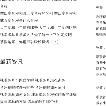
音程
标签：
增四度音程和减五度音程的区别 增四度音程和
乐理视
减五度音程是什么音程
在音乐
大二度和小二度有哪些 大二度和小二度的区别
的感知
视唱练耳要学多久？先了解一下它的定义吧
视唱练
掌握这些，你也可以轻松扒谱（上）
标签：
唱歌音
最新资讯
有些小
应有的
正方法
视唱练耳可以自学吗 视唱练耳怎么训练
音乐视唱软件有哪些 音乐视唱如何练习
标签：
视唱练耳如何听音训练 单音音程如何听辨训练
唱歌音
提高练耳的方法 练耳的软件哪个好
很多小