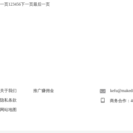
一页
1
2
3
4
5
6
下一页
最后一页
About
广告联盟
联系客服
关于我们
推广赚佣金
kefu@maked
隐私条款
商务合作：400-
网站地图