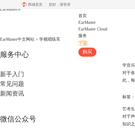
商城首页
您好，
请登录
EarMaster
®
首页
EarMaster
EarMaster Cloud
服务
EarMaster中文网站
>
学视唱练耳
下载
购买
服务中心
学音乐
对于各
新手入门
此，每
常见问题
新闻资讯
标签：
艺考生
对于声
微信公众号
知识之