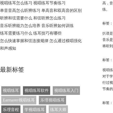
视唱练耳怎么练习 视唱练耳节奏练习
高，音
练。
单音音高怎么听辨练习 单高音和双高音的区别
听辨和弦需要什么 和弦听辨怎么练习
标签：
音乐听辨能力怎么培养 音乐听辨如何训练
练耳需要练习什么 练耳技巧有哪些
扒谱是
音乐是
怎么快速掌握和弦连接规律 怎么通过模唱强化
将听到
和声感知
标签：
最新标签
视唱练
对于学
行过视
节奏的
视唱练耳
视唱练耳软件
视唱练耳入门
Earmaster视唱练耳
乐理视唱练耳
标签：
乐理音程
学视唱练耳
练耳大师