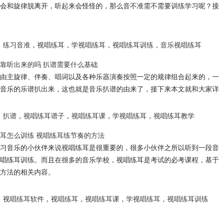
会和旋律脱离开，听起来会怪怪的，那么音不准需不需要训练学习呢？接
练习音准
，
视唱练耳
，
学视唱练耳
，
视唱练耳训练
，
音乐视唱练耳
靠听出来的吗 扒谱需要什么基础
由主旋律、伴奏、唱词以及各种乐器演奏按照一定的规律组合起来的，一
音乐的乐谱扒出来，这也就是音乐扒谱的由来了，接下来本文就和大家详
扒谱
，
视唱练耳谱子
，
视唱练耳课
，
学视唱练耳
，
视唱练耳教学
耳怎么训练 视唱练耳练节奏的方法
习音乐的小伙伴来说视唱练耳是很重要的，很多小伙伴之所以听到一段音
唱练耳训练。而且在很多的音乐学校，视唱练耳是考试的必考课程，基于
方法的相关内容。
视唱练耳软件
，
视唱练耳
，
视唱练耳课
，
学视唱练耳
，
视唱练耳训练