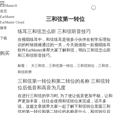
EarMaster
®
首页
EarMaster
三和弦第一转位
EarMaster Cloud
服务
练耳三和弦怎么听 三和弦听音技巧
下载
在视唱练耳中，和弦练耳是很多小伙伴在初学乐理知
识的时候很难通过的一关，今天就借助一款视唱练耳
软件EarMaster来帮大家了解和弦，明白三和弦怎么听
购买
和三和弦听音技巧。
标签：
大三和弦
，
三和弦第一转位
，
三和弦转位
，
三和弦
，
和弦听辨
三和弦第一转位和第二转位的名称 三和弦转
位后低音和高音为几度
在进行三和弦的学习时, 为了使让低音更加平稳，让和
声更加丰富，往往会使用和弦转位来完成，话不多
说，这篇文章就带大家一起了解下和弦转位里面三和
弦的第一转位和第二转位的名称是什么，和弦转位后